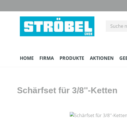
m Hauptinhalt springen
Zur Suche springen
Zur Hauptnavigation springen
HOME
FIRMA
PRODUKTE
AKTIONEN
GE
Schärfset für 3/8''-Ketten
Bildergalerie überspringen