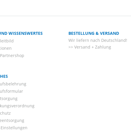
 UND WISSENSWERTES
BESTELLUNG & VERSAND
Wir liefern nach Deutschland!
eitbild
Versand + Zahlung
tionen
-Partnershop
CHES
ufsbelehrung
ufsformular
ntsorgung
kungsverordnung
chutz
ieentsorgung
Einstellungen