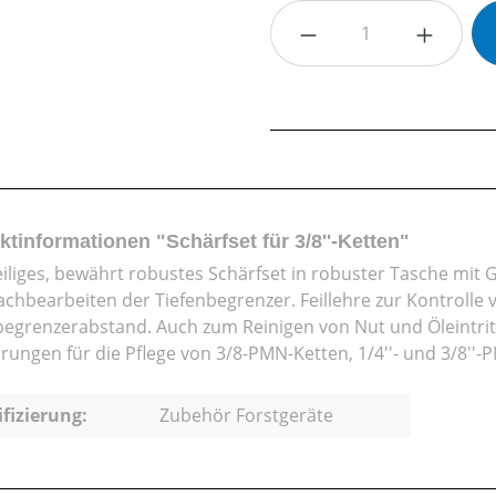
Produkt Anzahl: G
tinformationen "Schärfset für 3/8''-Ketten"
iliges, bewährt robustes Schärfset in robuster Tasche mit Gür
chbearbeiten der Tiefenbegrenzer. Feillehre zur Kontrolle 
begrenzerabstand. Auch zum Reinigen von Nut und Öleintr
rungen für die Pflege von 3/8-PMN-Ketten, 1/4''- und 3/8''-P
ifizierung:
Zubehör Forstgeräte