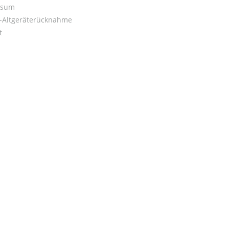
ssum
o-Altgeräterücknahme
t