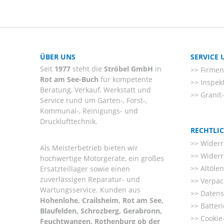
ÜBER UNS
SERVICE
Seit
1977
steht die
Ströbel GmbH
in
Firmenl
Rot am See-Buch
für kompetente
Inspek
Beratung, Verkauf, Werkstatt und
Granit
Service rund um Garten-, Forst-,
Kommunal-, Reinigungs- und
Drucklufttechnik.
RECHTLI
Widerr
Als Meisterbetrieb bieten wir
Widerr
hochwertige Motorgeräte, ein großes
Altöle
Ersatzteillager sowie einen
zuverlässigen Reparatur- und
Verpac
Wartungsservice. Kunden aus
Datens
Hohenlohe, Crailsheim, Rot am See,
Batter
Blaufelden, Schrozberg, Gerabronn,
Cookie-
Feuchtwangen, Rothenburg ob der