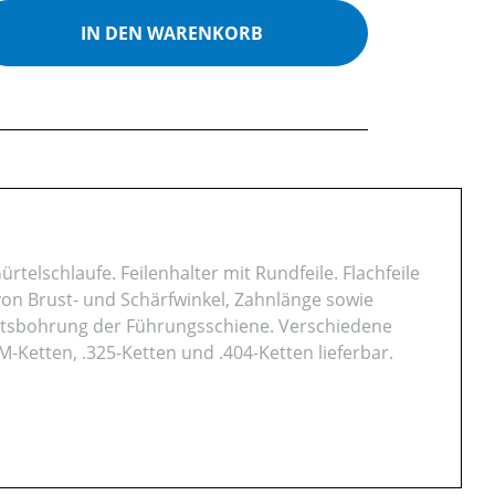
ib den gewünschten Wert ein oder benutz
IN DEN WARENKORB
telschlaufe. Feilenhalter mit Rundfeile. Flachfeile
von Brust- und Schärfwinkel, Zahnlänge sowie
ittsbohrung der Führungsschiene. Verschiedene
M-Ketten, .325-Ketten und .404-Ketten lieferbar.