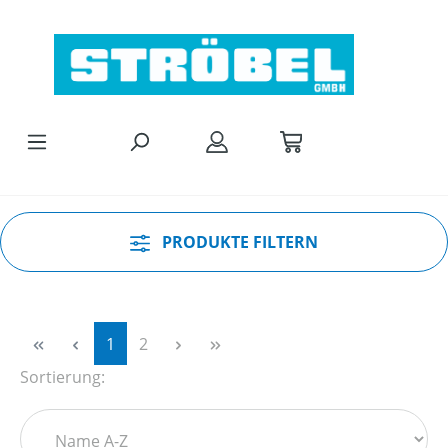
Zum Hauptinhalt springen
PRODUKTE FILTERN
Seite
Seite
1
2
Sortierung: