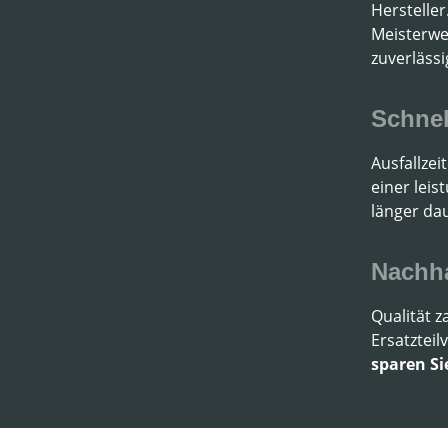
Hersteller
Meisterwer
zuverlässi
Schnel
Ausfallze
einer leis
länger dau
Nachha
Qualität z
Ersatztei
sparen Si