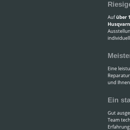
Riesig
Auf
über 
Husqvarna
Ausstellu
individue
Meiste
Eine leist
Reparature
und Ihnen 
Ein st
Gut ausge
Team techn
Erfahrung,