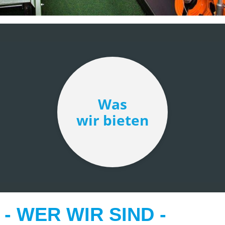
Was
wir bieten
- WER WIR SIND -