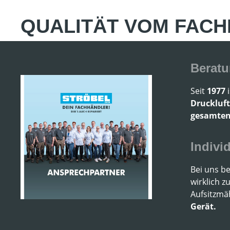
QUALITÄT VOM FACH
Beratu
Seit
1977
i
Druckluf
gesamten
Indivi
Bei uns b
wirklich z
Aufsitzmä
Gerät.