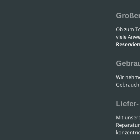
Großer
Ob zum Tes
viele Anw
Reservie
Gebra
Wir nehme
Gebraucht
Liefer
Mit unsere
Reparatur
konzentri