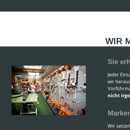
WIR 
Sie er
Jeder Eins
wir herau
Vorführma
nicht irg
Marken
Wir setze