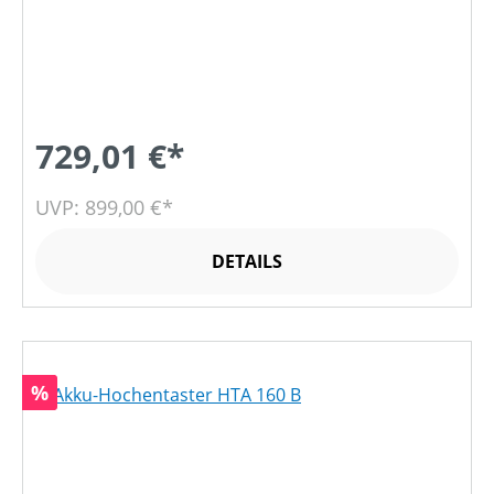
729,01 €*
UVP: 899,00 €*
DETAILS
Rabatt
%