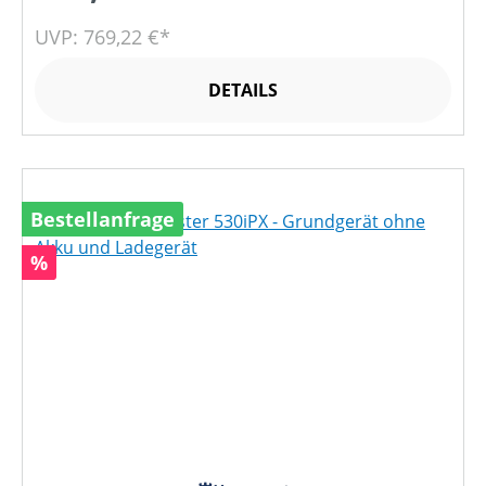
UVP: 769,22 €*
DETAILS
Bestellanfrage
Rabatt
%