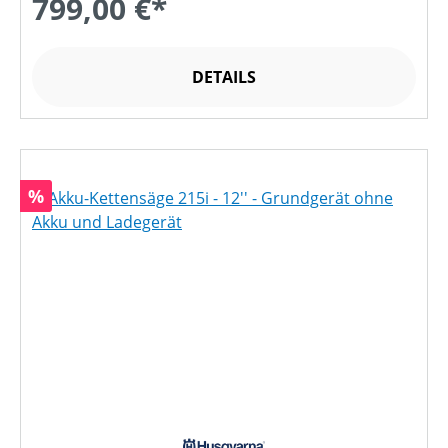
799,00 €*
DETAILS
Rabatt
%