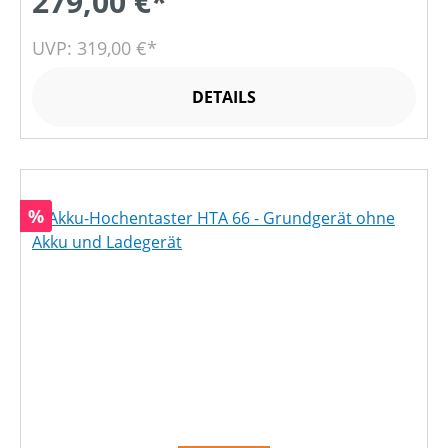
279,00 €*
UVP: 319,00 €*
DETAILS
Rabatt
%