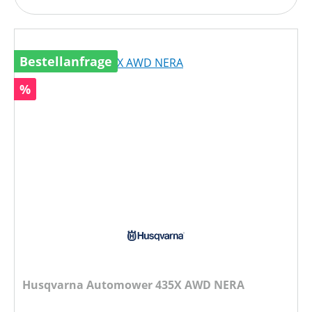
Bestellanfrage
Rabatt
%
Husqvarna Automower 435X AWD NERA