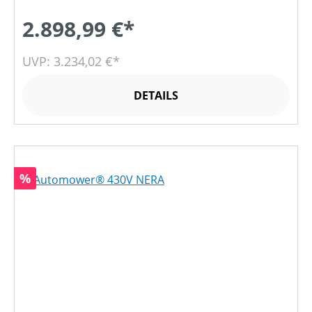
2.898,99 €*
UVP: 3.234,02 €*
DETAILS
Rabatt
%