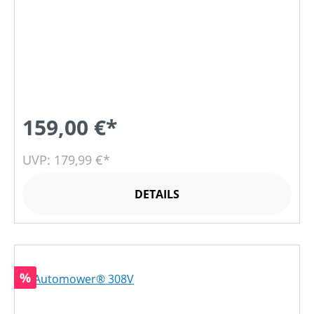
159,00 €*
UVP: 179,99 €*
DETAILS
Rabatt
%