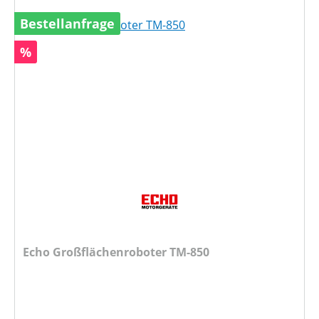
Bestellanfrage
Rabatt
%
Echo Großflächenroboter TM-850