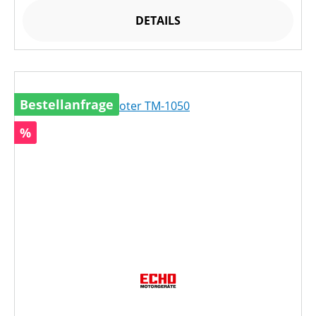
DETAILS
Bestellanfrage
Rabatt
%