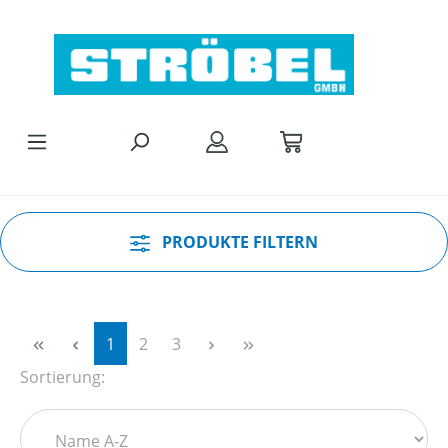
Zum Hauptinhalt springen
PRODUKTE FILTERN
Seite
Seite
Seite
1
2
3
Sortierung: