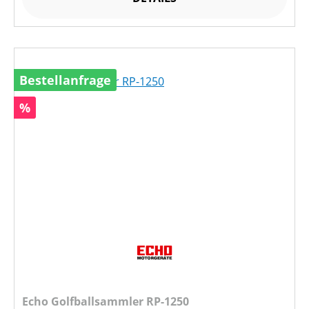
Bestellanfrage
Rabatt
%
Echo Golfballsammler RP-1250