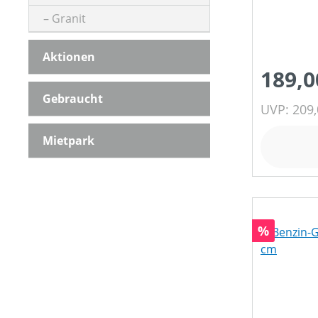
Granit
MOTOR
Aktionen
189,0
MOTOR-ZYLINDERANZAHL
Gebraucht
UVP: 209,
Mietpark
MOTORLEISTUNG
MOTORLEISTUNG (IN PS)
Rabatt
%
MOTORLEISTUNG (IN UMDREHUNGEN/MIN)
MOTORLEISTUNG (IN WATT)