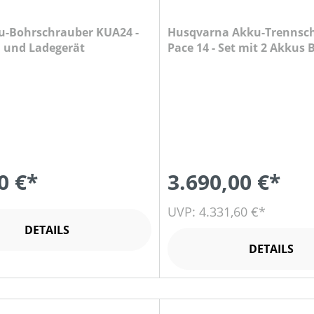
u-Bohrschrauber KUA24 -
Husqvarna Akku-Trennschl
u und Ladegerät
Pace 14 - Set mit 2 Akkus
Ladegerät C900X
)
0 €*
3.690,00 €*
UVP: 4.331,60 €*
DETAILS
DETAILS