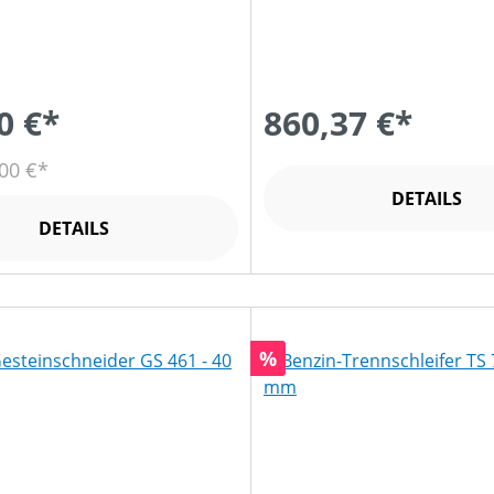
0 €*
860,37 €*
00 €*
DETAILS
DETAILS
Rabatt
%