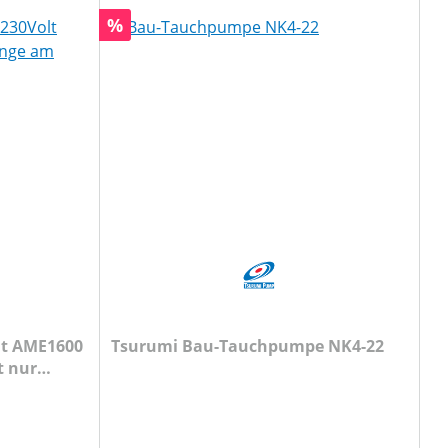
Rabatt
%
it AME1600
Tsurumi Bau-Tauchpumpe NK4-22
t nur