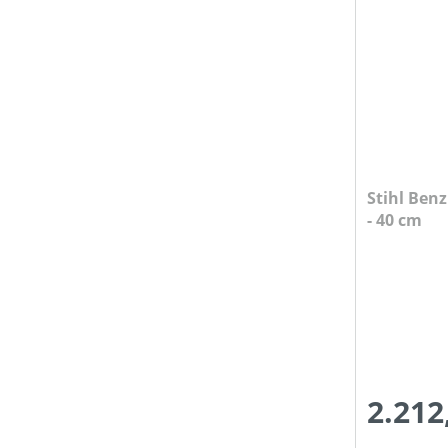
MOTORLEISTUNG (IN KW)
MOTORTYP (HERSTELLERBEZEICHNUNG)
NENNSPANNUNG (IN V)
Stihl Ben
- 40 cm
PRODUKTTYP
SCHALLDRUCKPEGEL AM OHR
2.212
SCHALLDRUCKPEGEL AM OHR (IN DB(A))