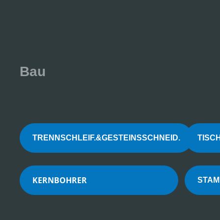
Bau
TRENNSCHLEIF.&GESTEINSSCHNEID.
TI
KERNBOHRER
S