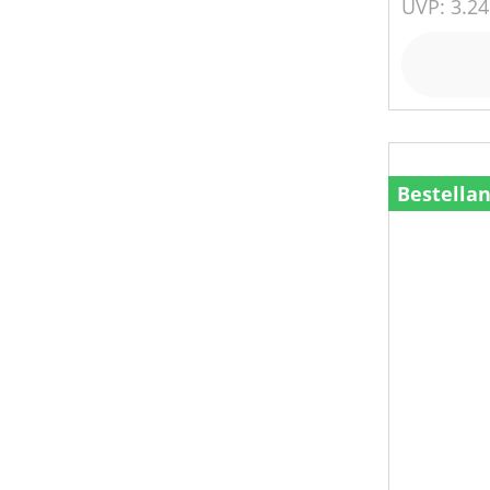
UVP: 3.24
SCHALLLEISTUNGSPEGEL (IN DB(A))
SCHEIBENDREHZAHL (IN UMDREHUNGEN/MIN)
SCHLAUCHDURCHMESSER (IN MM)
Bestella
SCHNITTTIEFE
SCHUTZART
SPANNUNG