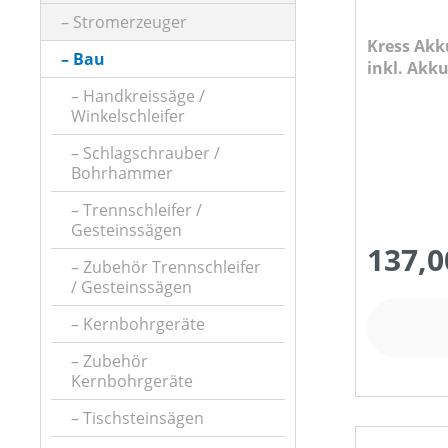
Stromerzeuger
ARBEITSZEIT (IN MIN)
Kress Akk
Bau
inkl. Akk
BETRIEBSART
Handkreissäge /
Winkelschleifer
Schlagschrauber /
DURCHMESSER TRENNSCHEIBE/SÄGEBLATT (IN MM
Bohrhammer
Trennschleifer /
Gesteinssägen
FARBE (GERÄT)
137,0
Zubehör Trennschleifer
/ Gesteinssägen
FASSUNGSVOLUMEN MAX (IN L)
Kernbohrgeräte
Zubehör
Kernbohrgeräte
FÖRDERHÖHE / DRUCK
Tischsteinsägen