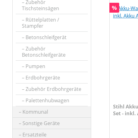
Zubehör
FÖRDERHÖHE MAX (IN M)
Rabatt
%
Tischsteinsägen
Rüttelplatten /
FÖRDERLEISTUNG
Stampfer
Betonschleifgerät
HERSTELLER BEZEICHNUNG
Zubehör
Betonschleifgeräte
Pumpen
HUBRAUM (IN CM³)
Erdbohrgeräte
Zubehör Erdbohrgeräte
KLASSIFIZIERUNG
Palettenhubwagen
Stihl Akk
Kommunal
MAX. KORNGRÖSSE
Set - inkl
AL 1
Sonstige Geräte
Ersatzteile
MASSE ( L X B X H )