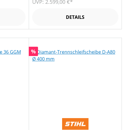
UVP: 2.599,00 €*
DETAILS
Rabatt
%