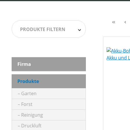
PRODUKTE FILTERN
HERSTELLER
Firma
AKKUKAPAZITÄT (IN AH)
Produkte
Garten
ANSAUGLEISTUNG (IN L/MIN)
Forst
Reinigung
ARBEITSDRUCK (IN BAR)
Druckluft