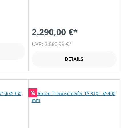
2.290,00 €*
UVP: 2.880,99 €*
DETAILS
Rabatt
%