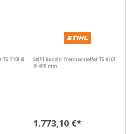
r TS 710i Ø
Stihl Benzin-Trennschleifer TS 910i -
Ø 400 mm
1.773,10 €*