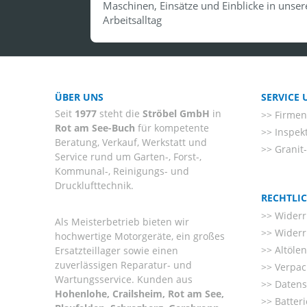
Maschinen, Einsätze und Einblicke in unser
Arbeitsalltag
ÜBER UNS
SERVICE
Seit
1977
steht die
Ströbel GmbH
in
Firmenl
Rot am See-Buch
für kompetente
Inspek
Beratung, Verkauf, Werkstatt und
Granit
Service rund um Garten-, Forst-,
Kommunal-, Reinigungs- und
Drucklufttechnik.
RECHTLI
Widerr
Als Meisterbetrieb bieten wir
Widerr
hochwertige Motorgeräte, ein großes
Altöle
Ersatzteillager sowie einen
zuverlässigen Reparatur- und
Verpac
Wartungsservice. Kunden aus
Datens
Hohenlohe, Crailsheim, Rot am See,
Batter