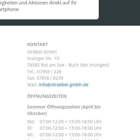
igkeiten und Aktionen direkt auf Ihr
rtphone
KONTAKT
Ströbel GmbH
Insinger Str. 10
74585 Rot am See - Buch (bei Insingen)
Tel.:
07958 / 228
Fax: 07958 / 8239
Mail:
ÖFFNUNGSZEITEN
Sommer Öffnungszeiten (April bis
Oktober)
Mo:
07:00-12:00 + 13:00-18:00 Uhr
Di:
07:00-12:00 + 13:00-18:00 Uhr
Mi:
07:00-12:00 + 13:00-18:00 Uhr