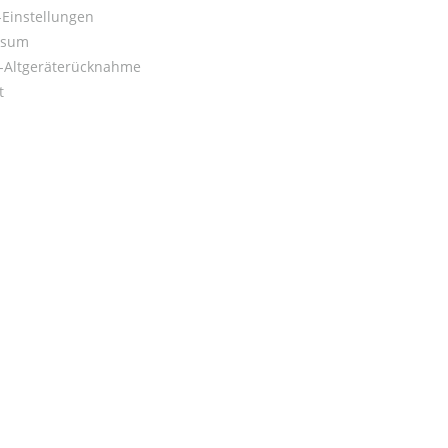
Einstellungen
ssum
o-Altgeräterücknahme
t