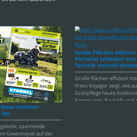
Große Flächen effizient
Personal entlasten un
Technik sinnvoll einset
Große Flächen effizient m
Kress Voyager zeigt, wie 
Grünpflege heute funktioni
Kommunen, Bauhöfe und 
nbase Sommer-
eröffnet der Voyager neue
t da!
Möglichkeiten – wirtschaftl
zuverlässig und zukunftsori
ngebote, spannende
ein Gewinnspiel auf der