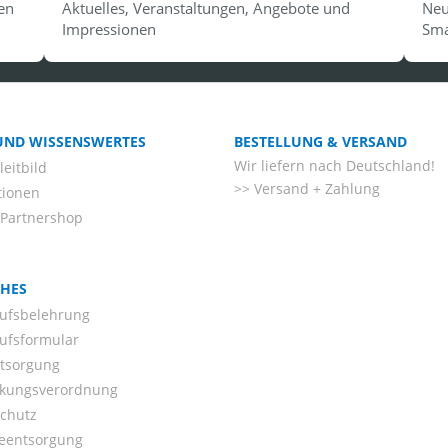
en
Aktuelles, Veranstaltungen, Angebote und
Neu
Impressionen
Sma
 UND WISSENSWERTES
BESTELLUNG & VERSAND
Wir liefern nach Deutschland!
eitbild
Versand + Zahlung
tionen
-Partnershop
CHES
ufsbelehrung
ufsformular
ntsorgung
kungsverordnung
chutz
ieentsorgung