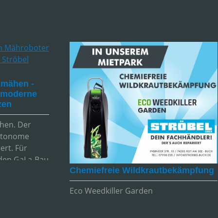
 mähen -
d moderne
zen
ähen. Der
autonome
ert. Für
den GaLa-Bau
Chemiefreie Wildkrautbekämpfung
ich,
Eco Weedkiller Garden
entiert.