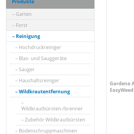
Produkte
ARBEITSBREITE (IN CM)
Garten
Forst
ARBEITSSTUFENANZAHL
Reinigung
Hochdruckreiniger
BETRIEBSART
Blas- und Sauggeräte
Sauger
BÜRSTENDREHZAHL (IN UMDREHUNGEN/MIN)
Haushaltsreiniger
Gardena 
EasyWeed 
Wildkrautentfernung
FAHRANTRIEBSART
Unkraute
Wildkrautbürsten-/brenner
FARBE (GERÄT)
Zubehör Wildkrautbürsten
Bodenschruppmaschinen