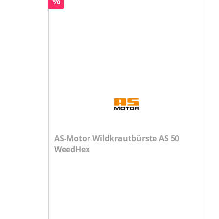
Rabatt
%
AS-Motor Wildkrautbürste AS 50
WeedHex