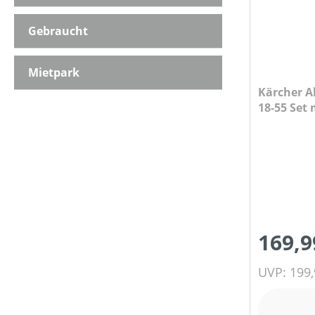
Gebraucht
TREIBSTOFFTANKGRÖSSE (IN L)
Mietpark
Kärcher A
PREIS
18-55 Set 
169,9
UVP: 199,