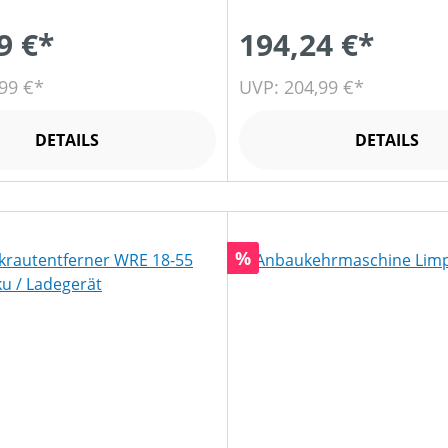
9 €*
194,24 €*
99 €*
UVP: 204,99 €*
DETAILS
DETAILS
Rabatt
%