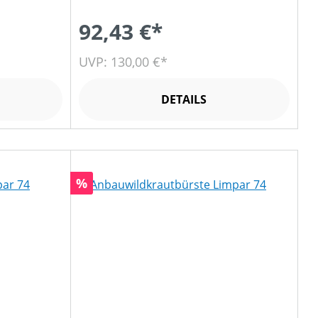
92,43 €*
UVP: 130,00 €*
DETAILS
Rabatt
%