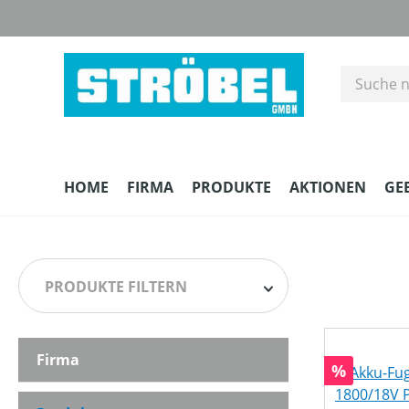
m Hauptinhalt springen
Zur Suche springen
Zur Hauptnavigation springen
HOME
FIRMA
PRODUKTE
AKTIONEN
GE
PRODUKTE FILTERN
Firma
HERSTELLER
Rabatt
%