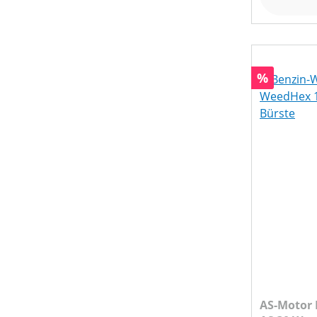
Rabatt
%
AS-Motor 