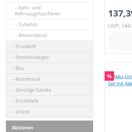
GESCHWINDIGKEIT MAX (IN KM/H)
Kehr- und
137,3
Kehrsaugmaschinen
KLASSIFIZIERUNG
Zubehör
UVP: 144,
Winterdienst
MOTORLEISTUNG (IN PS)
Druckluft
Stromerzeuger
MOTORLEISTUNG (IN UMDREHUNGEN/MIN)
Bau
Rabatt
%
Kommunal
MOTORLEISTUNG (IN KW)
Sonstige Geräte
Ersatzteile
MOTORTYP (HERSTELLERBEZEICHNUNG)
Granit
Aktionen
PRODUKTTYP