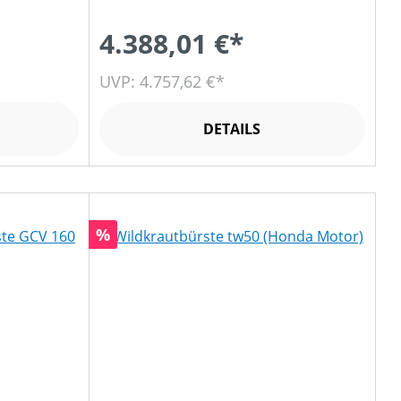
4.388,01 €*
UVP: 4.757,62 €*
DETAILS
Rabatt
%