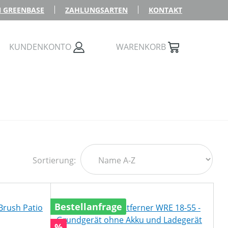
 GREENBASE
ZAHLUNGSARTEN
KONTAKT
KUNDENKONTO
WARENKORB
Sortierung:
Bestellanfrage
Rabatt
%