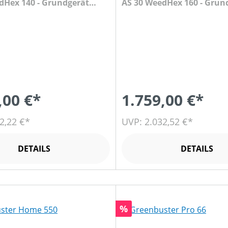
dHex 140 - Grundgerät
AS 30 WeedHex 160 - Grun
te
ohne Bürste
,00 €*
1.759,00 €*
2,22 €*
UVP: 2.032,52 €*
DETAILS
DETAILS
Rabatt
%