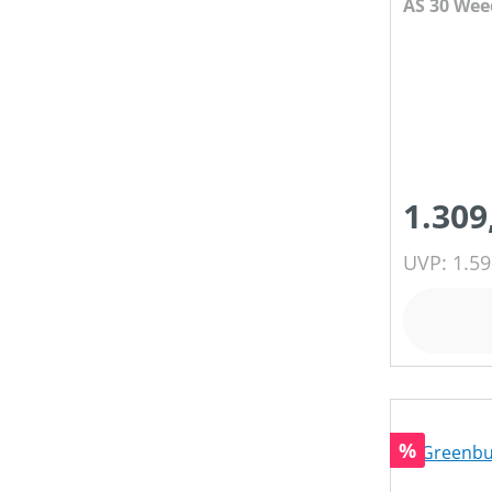
AS 30 Wee
ohne Bürs
1.309
UVP: 1.59
Rabatt
%