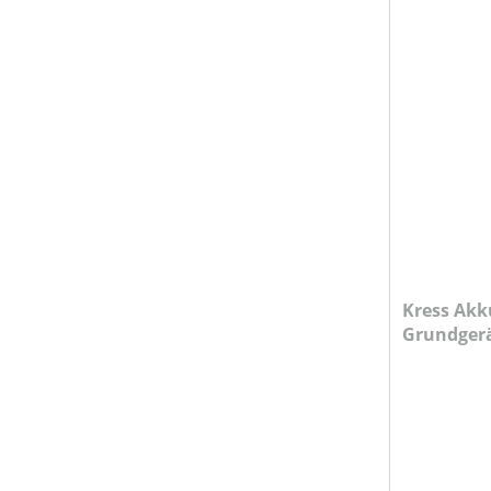
MOTORLEISTUNG (IN KW)
MOTORTYP (HERSTELLERBEZEICHNUNG)
MULCHFUNKTION
MÄHWERKTYP
Kress Akk
NENNSPANNUNG (IN V)
Grundger
Ladegerät
PRODUKTTYP
RÄDER