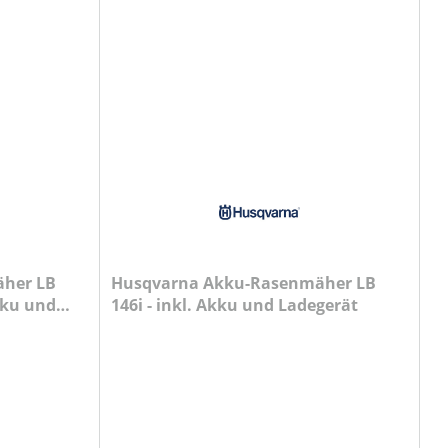
her LB
Husqvarna Akku-Rasenmäher LB
kku und
146i - inkl. Akku und Ladegerät