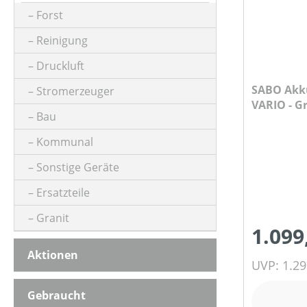
Forst
Reinigung
FLÄCHENLEISTUNG MAX (IN M²)
Druckluft
SABO Akk
GEEIGNET FÜR SÄGEKETTEN (IN ")
Stromerzeuger
VARIO - G
Bau
Ladegerät
GEHÄUSEMATERIAL
Kommunal
Sonstige Geräte
GESCHWINDIGKEIT MAX (IN KM/H)
Ersatzteile
Granit
1.099
GRASFANGSACK
Aktionen
UVP: 1.29
HERSTELLER BEZEICHNUNG
Gebraucht