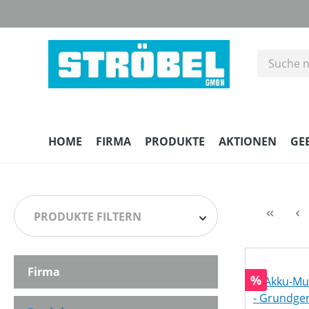
m Hauptinhalt springen
Zur Suche springen
Zur Hauptnavigation springen
HOME
FIRMA
PRODUKTE
AKTIONEN
GE
PRODUKTE FILTERN
Firma
HERSTELLER
Rabatt
%