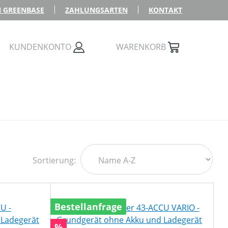
 GREENBASE
ZAHLUNGSARTEN
KONTAKT
KUNDENKONTO
WARENKORB
Sortierung:
Bestellanfrage
Rabatt
%