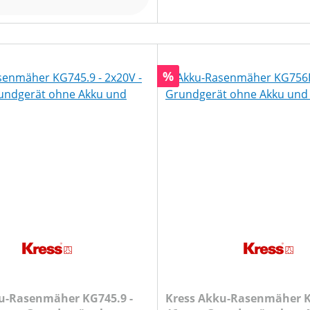
Rabatt
%
u-Rasenmäher KG745.9 -
Kress Akku-Rasenmäher K