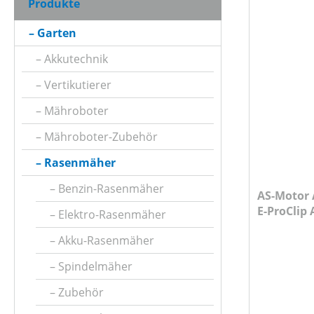
Produkte
AKKUKAPAZITÄT (IN AH)
Garten
Akkutechnik
ARBEITSBREITE (IN CM)
Vertikutierer
Mähroboter
ARBEITSHÖHE MIN-MAX (IN CM)
Mähroboter-Zubehör
Rasenmäher
ARBEITSSTUFENANZAHL
Benzin-Rasenmäher
AS-Motor
E-ProClip
Elektro-Rasenmäher
AUSWURFART
und Ladeg
Akku-Rasenmäher
Spindelmäher
BETRIEBSART
Zubehör