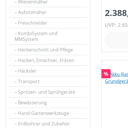
EMPFOHLENE RASENFLÄCHE
Wiesenmäher
2.388
Aufsitzmäher
FAHRANTRIEBSART
Freischneider
UVP: 2.65
KombiSystem und
MMSystem
FANGSACKFÜLLSTANDSANZEIGE
Heckenschnitt und Pflege
Hacken, Einachser, Fräsen
FANGSACKVOLUMEN MAX (IN L)
Häcksler
Rabatt
%
Transport
FARBE (GERÄT)
Spritzen- und Sprühgeräte
Bewässerung
FASSUNGSVOLUMEN MAX (IN L)
Hand-Gartenwerkzeuge
Erdbohrer und Zubehör
FLÄCHENGRÖSSE - AUSREICHEND FÜR (IN M²)