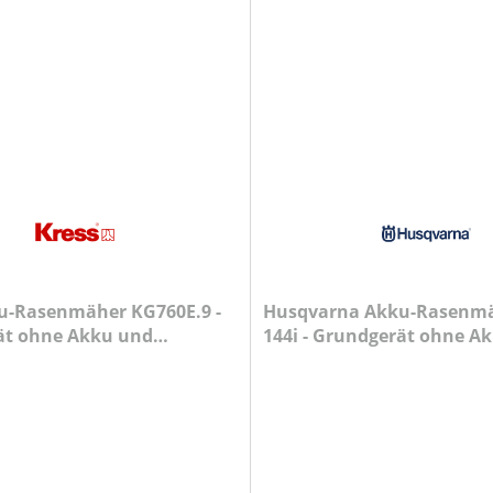
u-Rasenmäher KG760E.9 -
Husqvarna Akku-Rasenmä
ät ohne Akku und
144i - Grundgerät ohne A
Ladegerät