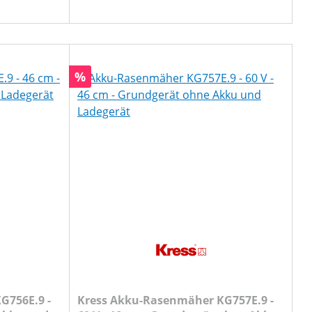
Rabatt
%
G756E.9 -
Kress Akku-Rasenmäher KG757E.9 -