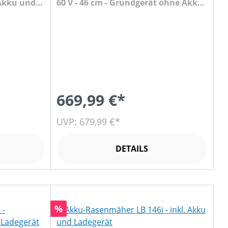
 Akku und
60 V - 46 cm - Grundgerät ohne Akku
und Ladegerät
669,99 €*
UVP: 679,99 €*
DETAILS
Rabatt
%