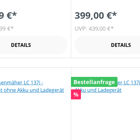
9 €*
399,00 €*
99 €*
UVP: 439,00 €*
DETAILS
DETAILS
Bestellanfrage
Rabatt
%