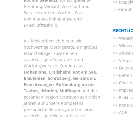
Rot am See-Buch
für kompetente
Inspek
Beratung, Verkauf, Werkstatt und
Granit
Service rund um Garten-, Forst-,
Kommunal-, Reinigungs- und
Drucklufttechnik.
RECHTLI
Widerr
Als Meisterbetrieb bieten wir
Widerr
hochwertige Motorgeräte, ein großes
Altöle
Ersatzteillager sowie einen
zuverlässigen Reparatur- und
Verpac
Wartungsservice. Kunden aus
Datens
Hohenlohe, Crailsheim, Rot am See,
Batter
Blaufelden, Schrozberg, Gerabronn,
Cookie-
Feuchtwangen, Rothenburg ob der
Impre
Tauber, Ilshofen, Mulfingen
und der
gesamten Region vertrauen seit vielen
Elektr
Jahren auf unsere Kompetenz,
Kontak
persönliche Beratung und unseren
AGB
zuverlässigen Werkstattservice.