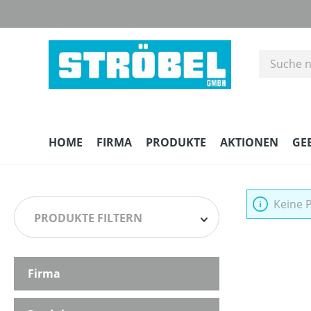
m Hauptinhalt springen
Zur Suche springen
Zur Hauptnavigation springen
HOME
FIRMA
PRODUKTE
AKTIONEN
GE
Keine 
PRODUKTE FILTERN
Firma