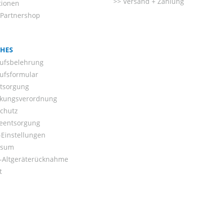
Versand + Zahlung
tionen
-Partnershop
CHES
ufsbelehrung
ufsformular
ntsorgung
kungsverordnung
chutz
ieentsorgung
Einstellungen
ssum
o-Altgeräterücknahme
t