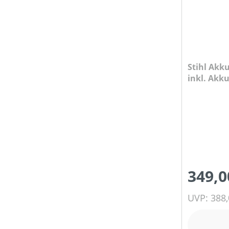
HERSTELLER BEZEICHNUNG
Stihl Akku
KLASSIFIZIERUNG
inkl. Akk
LUFTGESCHWINDIGKEIT (IN M/S)
LUFTVOLUMEN (IN M³/H)
349,0
MOTORLEISTUNG (IN PS)
UVP: 388,
MOTORLEISTUNG (IN UMDREHUNGEN/MIN)