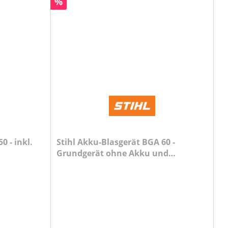
Rabatt
%
0 - inkl.
Stihl Akku-Blasgerät BGA 60 -
Grundgerät ohne Akku und
Ladegerät