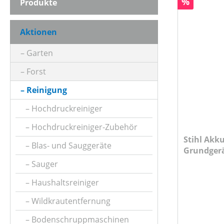
Rabatt
%
Produkte
AKKUKAPAZITÄT (IN AH)
Aktionen
ANSCHLUSSLEISTUNG
Garten
Forst
ARBEITSBREITE (IN CM)
Reinigung
Hochdruckreiniger
ARBEITSDRUCK
Hochdruckreiniger-Zubehör
Stihl Akku
Blas- und Sauggeräte
Grundger
ARBEITSDRUCK (IN BAR)
Ladegerät
Sauger
Haushaltsreiniger
ARBEITSZEIT (IN MIN)
Wildkrautentfernung
Bodenschruppmaschinen