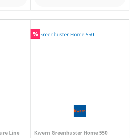
Rabatt
%
ure Line
Kwern Greenbuster Home 550