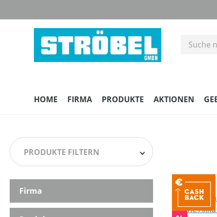
m Hauptinhalt springen
Zur Suche springen
Zur Hauptnavigation springen
HOME
FIRMA
PRODUKTE
AKTIONEN
GE
PRODUKTE FILTERN
Firma
HERSTELLER