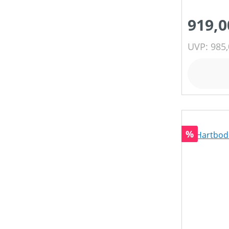
919,0
UVP: 985,
Rabatt
%