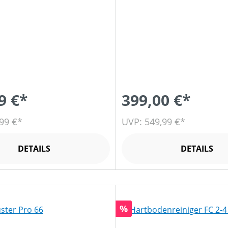
9 €*
399,00 €*
99 €*
UVP: 549,99 €*
DETAILS
DETAILS
Rabatt
%