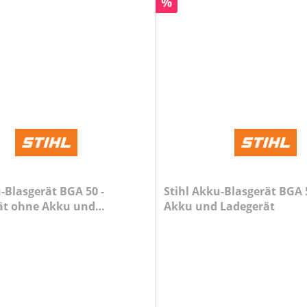
Rabatt
%
-Blasgerät BGA 50 -
Stihl Akku-Blasgerät BGA 5
ät ohne Akku und
Akku und Ladegerät