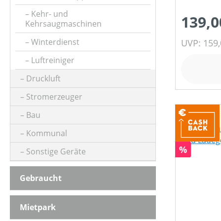
BETRIEBSART
Kehr- und
139,0
Kehrsaugmaschinen
BÜRSTENDREHZAHL (IN UMDREHUNGEN/MIN)
Winterdienst
UVP: 159,
Luftreiniger
FANGSACKVOLUMEN MAX (IN L)
Druckluft
Stromerzeuger
FARBE (GERÄT)
Bau
Kommunal
FLÄCHENLEISTUNG MAX (IN M²)
Rabatt
%
Sonstige Geräte
Gebraucht
FÖRDERLEISTUNG
Mietpark
FÖRDERMENGE MAX (IN L/H)