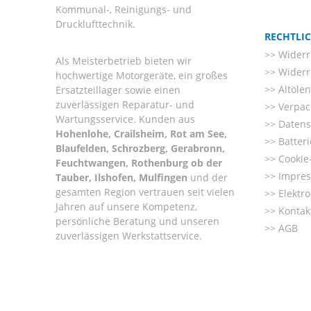
Kommunal-, Reinigungs- und
Drucklufttechnik.
RECHTLI
Widerr
Als Meisterbetrieb bieten wir
Widerr
hochwertige Motorgeräte, ein großes
Altöle
Ersatzteillager sowie einen
zuverlässigen Reparatur- und
Verpac
Wartungsservice. Kunden aus
Datens
Hohenlohe, Crailsheim, Rot am See,
Batter
Blaufelden, Schrozberg, Gerabronn,
Cookie-
Feuchtwangen, Rothenburg ob der
Impre
Tauber, Ilshofen, Mulfingen
und der
gesamten Region vertrauen seit vielen
Elektr
Jahren auf unsere Kompetenz,
Kontak
persönliche Beratung und unseren
AGB
zuverlässigen Werkstattservice.