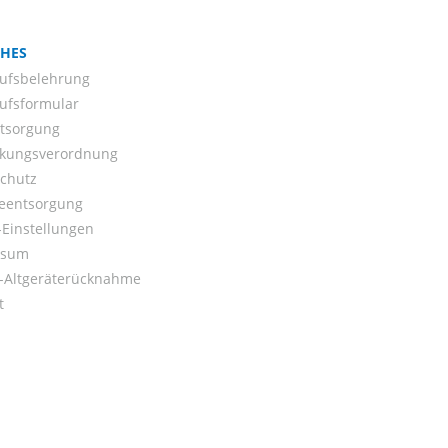
CHES
ufsbelehrung
ufsformular
ntsorgung
kungsverordnung
chutz
ieentsorgung
Einstellungen
ssum
o-Altgeräterücknahme
t