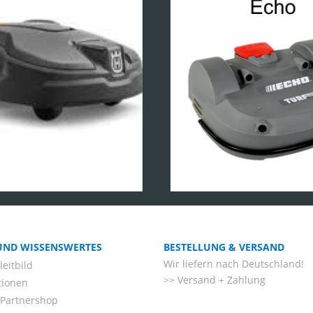
 UND WISSENSWERTES
BESTELLUNG & VERSAND
Wir liefern nach Deutschland!
eitbild
Versand + Zahlung
tionen
-Partnershop