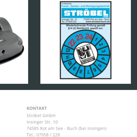
KONTAKT
Ströbel GmbH
Insinger Str. 10
74585 Rot am See - Buch (bei Insingen)
Tel.:
07958 / 228