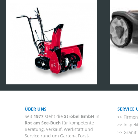
ÜBER UNS
SERVICE
Seit
1977
steht die
Ströbel GmbH
in
Firmenl
Rot am See-Buch
für kompetente
Inspek
Beratung, Verkauf, Werkstatt und
Granit
Service rund um Garten-, Forst-,