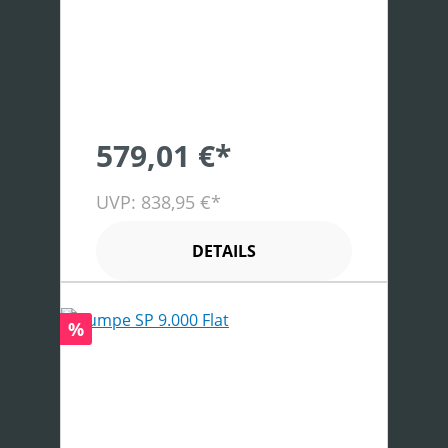
579,01 €*
UVP: 838,95 €*
DETAILS
Rabatt
%