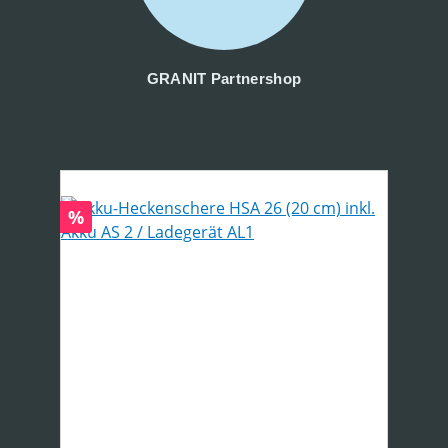
GRANIT Partnershop
Produktgalerie überspringen
Rabatt
%