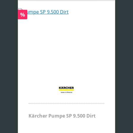
Rabatt
%
Kärcher Pumpe SP 9.500 Dirt