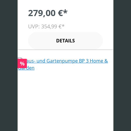
279,00 €*
UVP: 354,99 €*
DETAILS
Rabatt
%