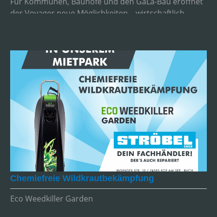
Für Kommunen, Bauhöfe und den GaLa-Bau eröffnet
der Voyager neue Möglichkeiten – wirtschaftlich,
zuverlässig und zukunftsorientiert.
Chemiefreie Wildkrautbekämpfung
Eco Weedkiller Garden