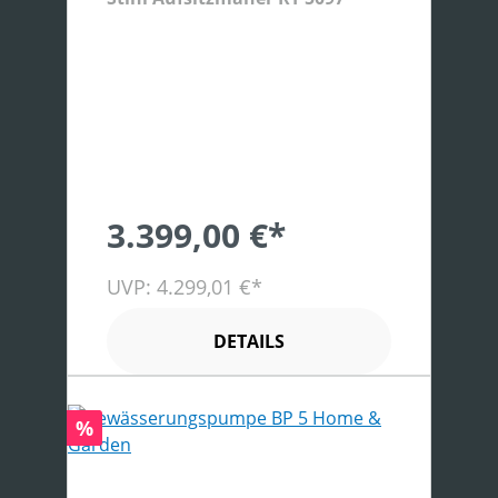
3.399,00 €*
UVP: 4.299,01 €*
DETAILS
Rabatt
%