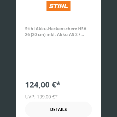
Stihl Akku-Heckenschere HSA
26 (20 cm) inkl. Akku AS 2 /
Ladegerät AL1
124,00 €*
UVP: 139,00 €*
DETAILS