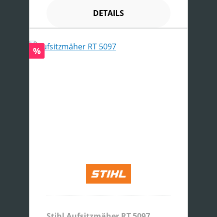
DETAILS
Rabatt
%
Stihl Aufsitzmäher RT 5097