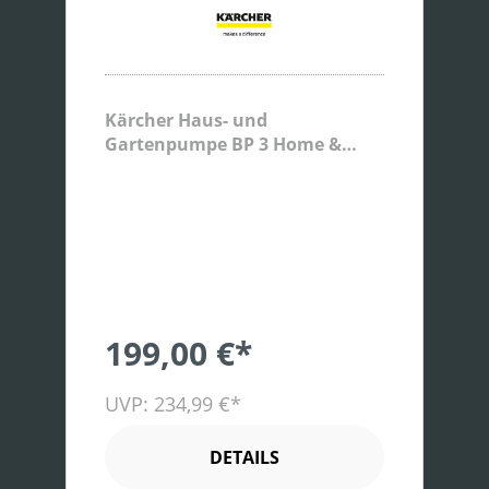
Kärcher Haus- und
Gartenpumpe BP 3 Home &
Garden
199,00 €*
UVP: 234,99 €*
DETAILS