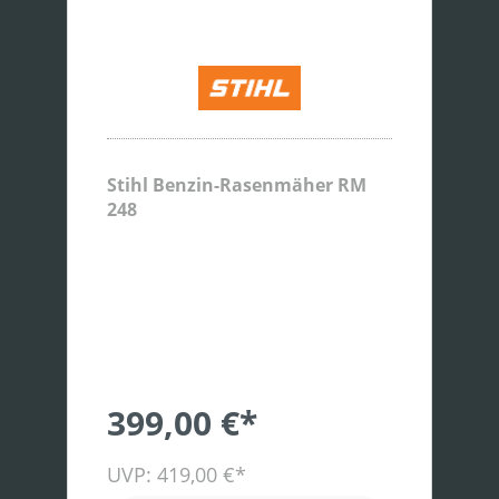
Stihl Benzin-Rasenmäher RM
248
399,00 €*
UVP: 419,00 €*