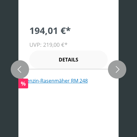
194,01 €*
UVP: 219,00 €*
DETAILS
Rabatt
%