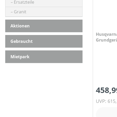
Ersatzteile
Granit
MOTORTYP (HERSTELLERBEZEICHNUNG)
Aktionen
Husqvarna
NENNSPANNUNG (IN V)
Grundger
Gebraucht
PRODUKTTYP
Mietpark
SCHALLDRUCKPEGEL AM OHR (IN DB(A))
458,9
SCHALLLEISTUNGSPEGEL (IN DB(A))
UVP: 615,
STIELART