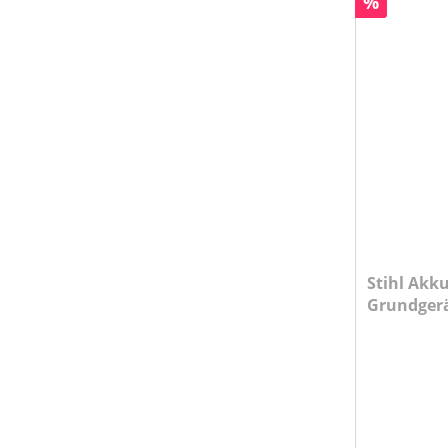
Rabatt
%
Stihl Akku
Grundger
Ladegerät