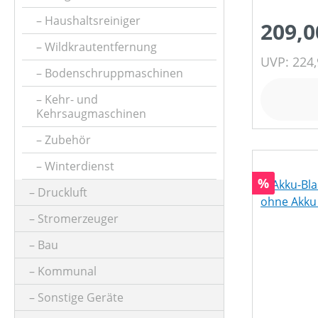
GESCHWINDIGKEIT MAX (IN KM/H)
Haushaltsreiniger
209,0
Wildkrautentfernung
HUBRAUM (IN CM³)
UVP: 224,
Bodenschruppmaschinen
Kehr- und
KLASSIFIZIERUNG
Kehrsaugmaschinen
Zubehör
LUFTGESCHWINDIGKEIT (IN M/S)
Winterdienst
Rabatt
%
Druckluft
LUFTVOLUMEN (IN M³/H)
Stromerzeuger
Bau
MOTORLEISTUNG (IN UMDREHUNGEN/MIN)
Kommunal
Sonstige Geräte
MOTORLEISTUNG (IN KW)