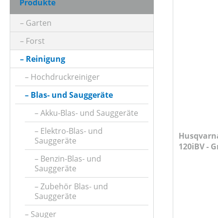
Produkte
AKKUKAPAZITÄT (IN AH)
Garten
Forst
ARBEITSSTUFENANZAHL
Reinigung
Hochdruckreiniger
ARBEITSZEIT (IN MIN)
Blas- und Sauggeräte
Akku-Blas- und Sauggeräte
BETRIEBSART
Elektro-Blas- und
Husqvarna
Sauggeräte
120iBV - 
FANGSACKVOLUMEN MAX (IN L)
Ladegerät
Benzin-Blas- und
Sauggeräte
FARBE (GERÄT)
Zubehör Blas- und
Sauggeräte
Sauger