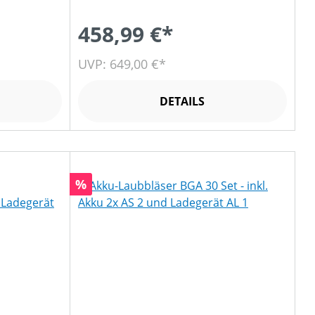
458,99 €*
UVP: 649,00 €*
DETAILS
Rabatt
%