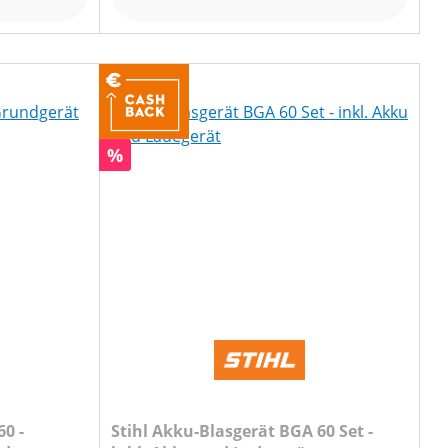
Rabatt
%
0 -
Stihl Akku-Blasgerät BGA 60 Set -