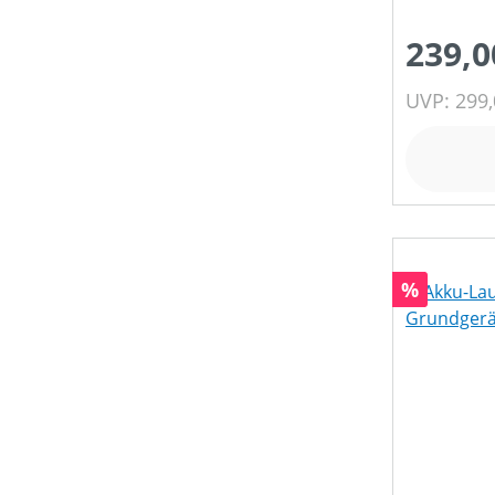
239,0
UVP: 299,
Rabatt
%