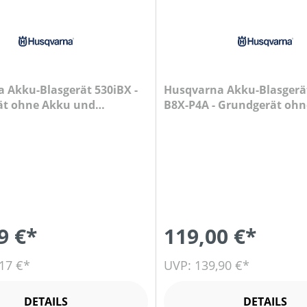
 Akku-Blasgerät 530iBX -
Husqvarna Akku-Blasgerät
ät ohne Akku und
B8X-P4A - Grundgerät oh
Ladegerät 967 94 14-06
und Ladegerät
9 €*
119,00 €*
17 €*
UVP: 139,90 €*
DETAILS
DETAILS