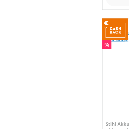
PREIS
Rabatt
%
Stihl Akku