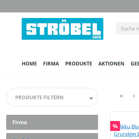
m Hauptinhalt springen
Zur Suche springen
Zur Hauptnavigation springen
HOME
FIRMA
PRODUKTE
AKTIONEN
GE
PRODUKTE FILTERN
Firma
HERSTELLER
Rabatt
%