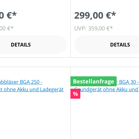
0 €*
299,00 €*
00 €*
UVP: 359,00 €*
DETAILS
DETAILS
Bestellanfrage
Rabatt
%