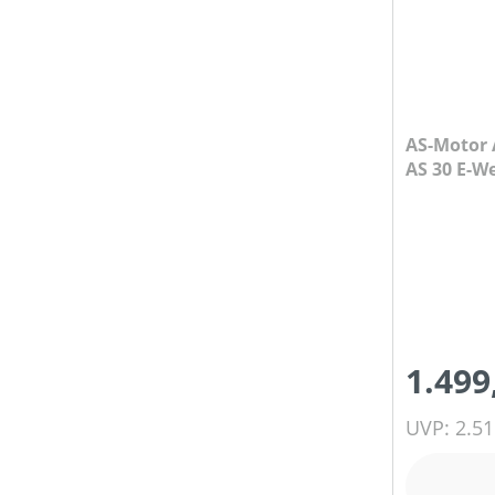
MOTORTYP (HERSTELLERBEZEICHNUNG)
AS-Motor 
NENNSPANNUNG (IN V)
AS 30 E-W
Akku und 
PRODUKTTYP
SCHALLDRUCKPEGEL AM OHR (IN DB(A))
1.499
SCHALLLEISTUNGSPEGEL (IN DB(A))
UVP: 2.51
SPANNUNG