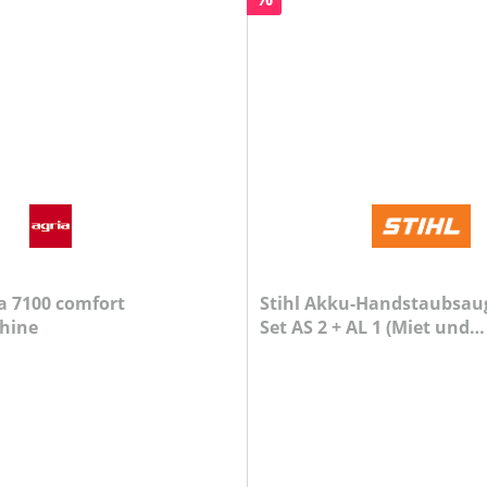
ia 7100 comfort
Stihl Akku-Handstaubsaug
hine
Set AS 2 + AL 1 (Miet und
Vorführgerät)