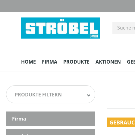
m Hauptinhalt springen
Zur Suche springen
Zur Hauptnavigation springen
HOME
FIRMA
PRODUKTE
AKTIONEN
GE
PRODUKTE FILTERN
Firma
HERSTELLER
GEBRAUC