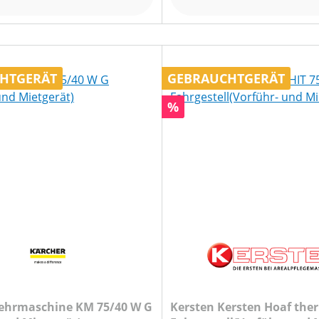
HTGERÄT
GEBRAUCHTGERÄT
Rabatt
%
ehrmaschine KM 75/40 W G
Kersten Kersten Hoaf the