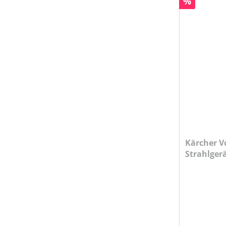
Rabatt
%
Kärcher V
Strahlgerä