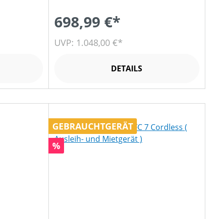
698,99 €*
UVP: 1.048,00 €*
DETAILS
GEBRAUCHTGERÄT
Rabatt
%