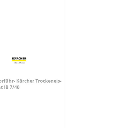
orführ- Kärcher Trockeneis-
t IB 7/40