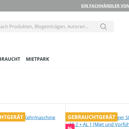
EIN FACHHÄNDLER VON
BRAUCHT
MIETPARK
HTGERÄT
GEBRAUCHTGERÄT
Rabatt
%