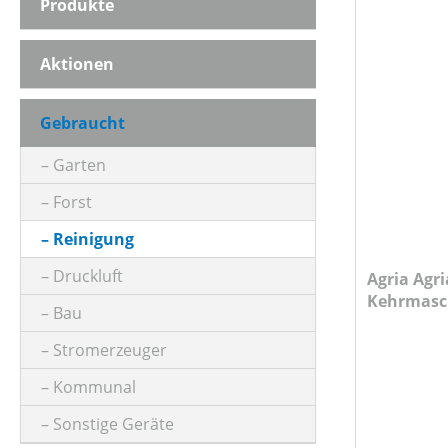
Produkte
ANSAUGLEISTUNG (IN L/MIN)
Aktionen
ARBEITSBREITE (IN CM)
Gebraucht
ARBEITSDRUCK (IN BAR)
Garten
Forst
BETRIEBSART
Reinigung
Druckluft
Agria Agr
Kehrmasc
FANGSACKVOLUMEN MAX (IN L)
Bau
Stromerzeuger
FARBE (GERÄT)
Kommunal
Sonstige Geräte