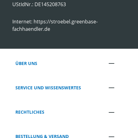
UStIdNr.: DE145208763
Internet: https://stroebel.greenbase-
fachhaendler.de
ÜBER UNS
SERVICE UND WISSENSWERTES
RECHTLICHES
BESTELLUNG & VERSAND