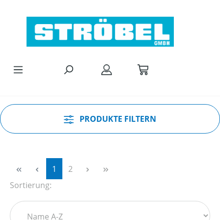
Zum Hauptinhalt springen
PRODUKTE FILTERN
Seite
Seite
1
2
Sortierung: