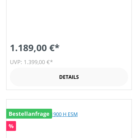
1.189,00 €*
UVP: 1.399,00 €*
DETAILS
Bestellanfrage
Rabatt
%