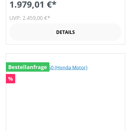
1.979,01 €*
UVP: 2.459,00 €*
DETAILS
Bestellanfrage
Rabatt
%