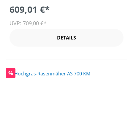
609,01 €*
UVP: 709,00 €*
DETAILS
Rabatt
%