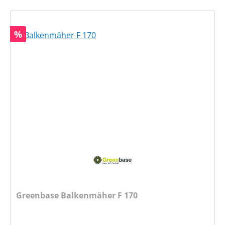
Rabatt
%
Greenbase Balkenmäher F 170