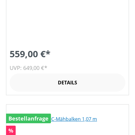
559,00 €*
UVP: 649,00 €*
DETAILS
Bestellanfrage
Rabatt
%