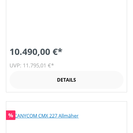
10.490,00 €*
UVP: 11.795,01 €*
DETAILS
Rabatt
%