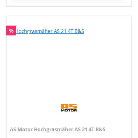
Rabatt
%
AS-Motor Hochgrasmäher AS 21 4T B&S