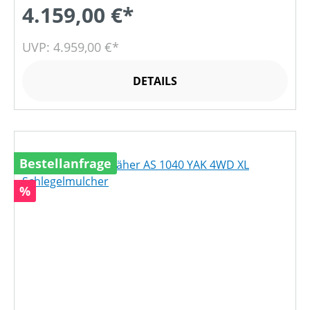
4.159,00 €*
UVP: 4.959,00 €*
DETAILS
Bestellanfrage
Rabatt
%