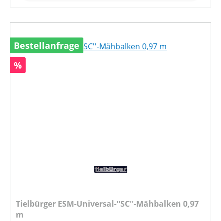
Bestellanfrage
Rabatt
%
Tielbürger ESM-Universal-''SC''-Mähbalken 0,97
m