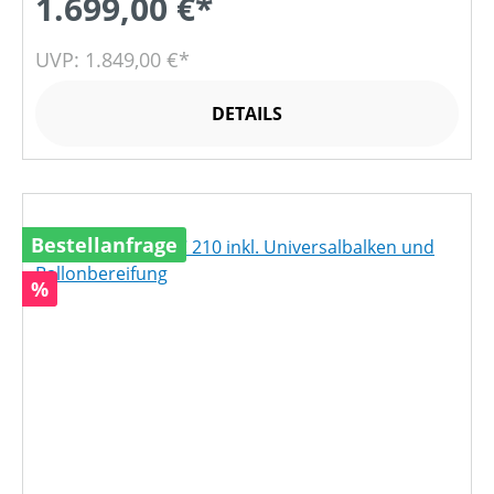
1.699,00 €*
UVP: 1.849,00 €*
DETAILS
Bestellanfrage
Rabatt
%