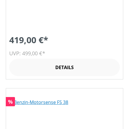
419,00 €*
UVP: 499,00 €*
DETAILS
Rabatt
%