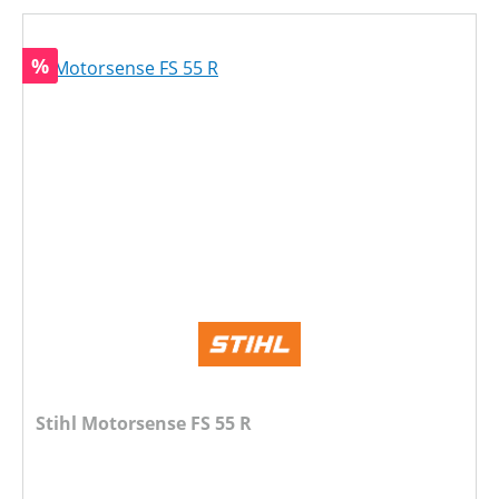
Rabatt
%
Stihl Motorsense FS 55 R