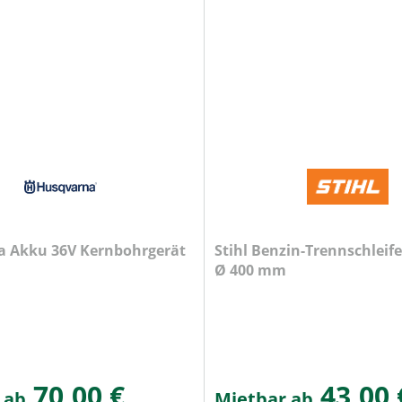
 Akku 36V Kernbohrgerät
Stihl Benzin-Trennschleifer
Ø 400 mm
70,00 €
43,00 
 ab
Mietbar ab