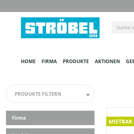
m Hauptinhalt springen
Zur Suche springen
Zur Hauptnavigation springen
HOME
FIRMA
PRODUKTE
AKTIONEN
GE
PRODUKTE FILTERN
Firma
HERSTELLER
MIETBAR