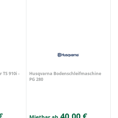
 TS 910i -
Husqvarna Bodenschleifmaschine
PG 280
€
40,00 €
Mietbar ab