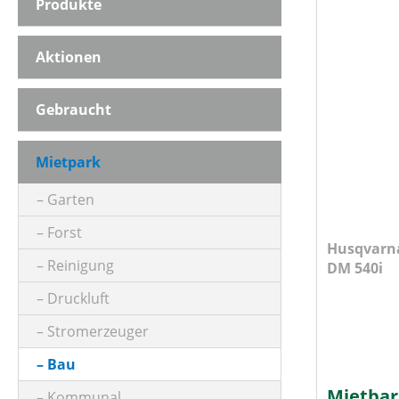
Produkte
AMPLITUDE
Aktionen
ARBEITSGESCHWINDIGKEIT
Gebraucht
BETRIEBSGEWICHT
Mietpark
Garten
FREQUENZ
Forst
Husqvarna
Reinigung
DM 540i
HAND-ARM-VIBRATION
Druckluft
Stromerzeuger
HUBRAUM (IN CM³)
Bau
Mietbar
Kommunal