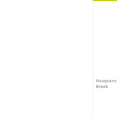
SCHALLDRUCK AN BEDIENERPOSITION
SCHALLDRUCKPEGEL AM OHR
SCHALLDRUCKPEGEL AM OHR (IN DB(A))
SCHNITTTIEFE
Husqvarna
Break
TRENNSCHEIBENDURCHMESSER
PREIS