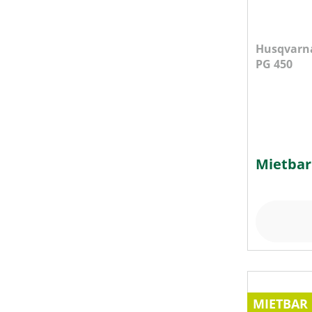
MOTORLEISTUNG (IN WATT)
Husqvarn
PG 450
MOTORLEISTUNG (IN KW)
MOTORTYP (HERSTELLERBEZEICHNUNG)
Mietbar
PLATTENBREITE
PLATTENLÄNGE
PRODUKTTYP
MIETBAR