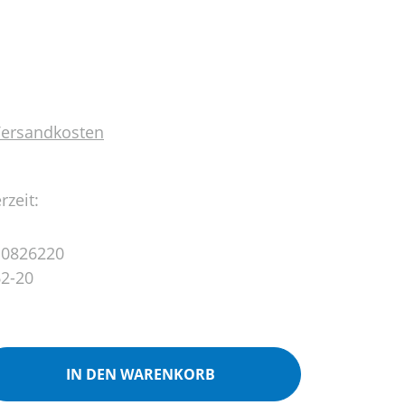
 Versandkosten
rzeit:
 0826220
2-20
ib den gewünschten Wert ein oder benutz
IN DEN WARENKORB