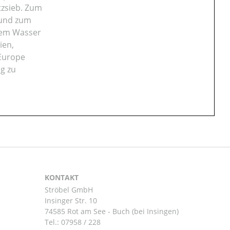
tzsieb. Zum
 und zum
dem Wasser
ien,
 Europe
g zu
KONTAKT
Ströbel GmbH
Insinger Str. 10
74585 Rot am See - Buch (bei Insingen)
Tel.:
07958 / 228