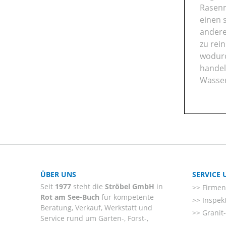
Rasenm
einen 
andere
zu rei
wodurc
handel
Wasser
ÜBER UNS
SERVICE
Seit
1977
steht die
Ströbel GmbH
in
Firmenl
Rot am See-Buch
für kompetente
Inspek
Beratung, Verkauf, Werkstatt und
Granit
Service rund um Garten-, Forst-,