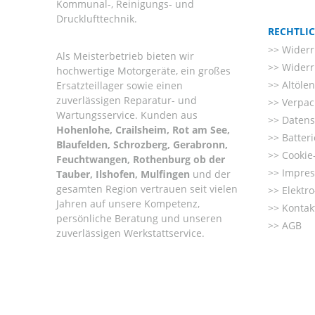
Kommunal-, Reinigungs- und
Drucklufttechnik.
RECHTLI
Widerr
Als Meisterbetrieb bieten wir
Widerr
hochwertige Motorgeräte, ein großes
Altöle
Ersatzteillager sowie einen
zuverlässigen Reparatur- und
Verpac
Wartungsservice. Kunden aus
Datens
Hohenlohe, Crailsheim, Rot am See,
Batter
Blaufelden, Schrozberg, Gerabronn,
Cookie-
Feuchtwangen, Rothenburg ob der
Impre
Tauber, Ilshofen, Mulfingen
und der
gesamten Region vertrauen seit vielen
Elektr
Jahren auf unsere Kompetenz,
Kontak
persönliche Beratung und unseren
AGB
zuverlässigen Werkstattservice.