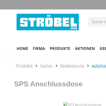
m Hauptinhalt springen
Zur Suche springen
Zur Hauptnavigation springen
HOME
FIRMA
PRODUKTE
AKTIONEN
GE
Produkte
Garten
Bewässerung
automa
SPS Anschlussdose
Bildergalerie überspringen