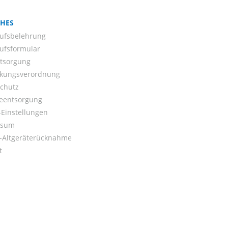
CHES
ufsbelehrung
ufsformular
ntsorgung
kungsverordnung
chutz
ieentsorgung
Einstellungen
ssum
o-Altgeräterücknahme
t