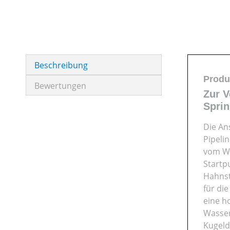
Beschreibung
Produ
Bewertungen
Zur 
Sprin
Die An
Pipeli
vom Wa
Startp
Hahnst
für di
eine h
Wasser
Kugeld