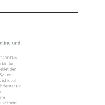
eline und
er GARDENA
Verbindung
ildet den
-System
ist ideal
rleistet Dir
m
are
spiel beim