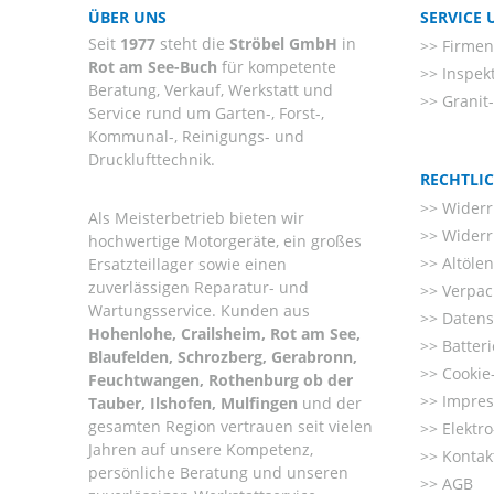
ÜBER UNS
SERVICE
Seit
1977
steht die
Ströbel GmbH
in
Firmenl
Rot am See-Buch
für kompetente
Inspek
Beratung, Verkauf, Werkstatt und
Granit
Service rund um Garten-, Forst-,
Kommunal-, Reinigungs- und
Drucklufttechnik.
RECHTLI
Widerr
Als Meisterbetrieb bieten wir
Widerr
hochwertige Motorgeräte, ein großes
Altöle
Ersatzteillager sowie einen
zuverlässigen Reparatur- und
Verpac
Wartungsservice. Kunden aus
Datens
Hohenlohe, Crailsheim, Rot am See,
Batter
Blaufelden, Schrozberg, Gerabronn,
Cookie-
Feuchtwangen, Rothenburg ob der
Impre
Tauber, Ilshofen, Mulfingen
und der
gesamten Region vertrauen seit vielen
Elektr
Jahren auf unsere Kompetenz,
Kontak
persönliche Beratung und unseren
AGB