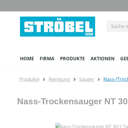
m Hauptinhalt springen
Zur Suche springen
Zur Hauptnavigation springen
HOME
FIRMA
PRODUKTE
AKTIONEN
GE
Produkte
Reinigung
Sauger
Nass-/Troc
Nass-Trockensauger NT 30/
Bildergalerie überspringen