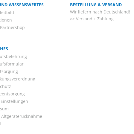
 UND WISSENSWERTES
BESTELLUNG & VERSAND
Wir liefern nach Deutschland!
eitbild
Versand + Zahlung
tionen
-Partnershop
CHES
ufsbelehrung
ufsformular
ntsorgung
kungsverordnung
chutz
ieentsorgung
Einstellungen
ssum
o-Altgeräterücknahme
t