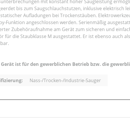
sunterbrechungen mit konstant hoher Saugleistung ermöglic
eerdet bis zum Saugschlauchstutzen, inklusive elektrisch 
ostatischer Aufladungen bei Trockenstäuben. Elektrowerkz
by-Funktion angeschlossen werden. Serienmäßig ausgestatt
ierter Zubehöraufnahme am Gerät zum sicheren und einfach
r für die Staubklasse M ausgestattet. Er ist ebenso auch a
zbar.
 Gerät ist für den gewerblichen Betrieb bzw. die gewerb
ifizierung:
Nass-/Trocken-/Industrie-Sauger