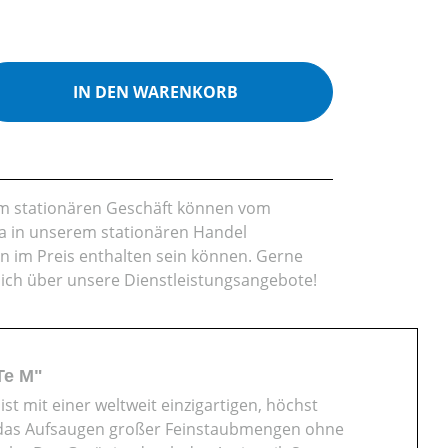
ib den gewünschten Wert ein oder benutz
IN DEN WARENKORB
rem stationären Geschäft können vom
da in unserem stationären Handel
en im Preis enthalten sein können. Gerne
lich über unsere Dienstleistungsangebote!
Te M"
t mit einer weltweit einzigartigen, höchst
die das Aufsaugen großer Feinstaubmengen ohne