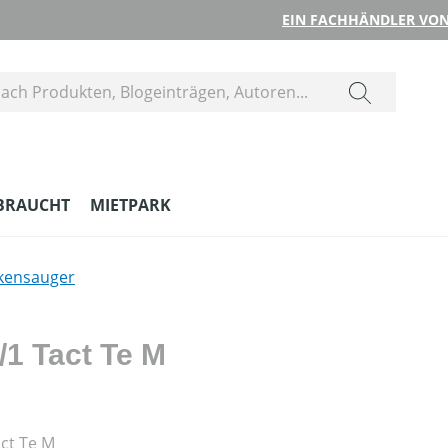
EIN FACHHÄNDLER VON
BRAUCHT
MIETPARK
kensauger
1 Tact Te M