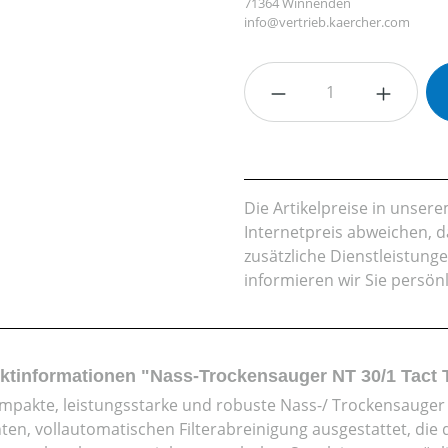
71364 Winnenden
info@vertrieb.kaercher.com
Produkt Anzahl: G
Die Artikelpreise in unse
Internetpreis abweichen, 
zusätzliche Dienstleistung
informieren wir Sie persön
ktinformationen "Nass-Trockensauger NT 30/1 Tact 
mpakte, leistungsstarke und robuste Nass-/ Trockensauger is
enten, vollautomatischen Filterabreinigung ausgestattet, 