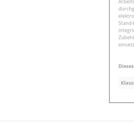
Arbeit
durchg
elektr
Stand-
integr
Zubehö
einset
Dieses
Klass