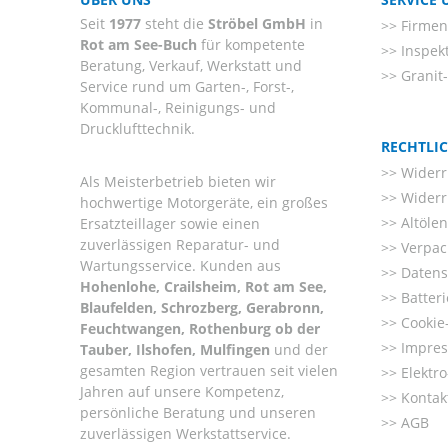
Seit
1977
steht die
Ströbel GmbH
in
Firmenl
Rot am See-Buch
für kompetente
Inspek
Beratung, Verkauf, Werkstatt und
Granit
Service rund um Garten-, Forst-,
Kommunal-, Reinigungs- und
Drucklufttechnik.
RECHTLI
Widerr
Als Meisterbetrieb bieten wir
Widerr
hochwertige Motorgeräte, ein großes
Altöle
Ersatzteillager sowie einen
zuverlässigen Reparatur- und
Verpac
Wartungsservice. Kunden aus
Datens
Hohenlohe, Crailsheim, Rot am See,
Batter
Blaufelden, Schrozberg, Gerabronn,
Cookie-
Feuchtwangen, Rothenburg ob der
Impre
Tauber, Ilshofen, Mulfingen
und der
gesamten Region vertrauen seit vielen
Elektr
Jahren auf unsere Kompetenz,
Kontak
persönliche Beratung und unseren
AGB
zuverlässigen Werkstattservice.