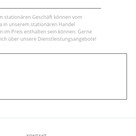
rem stationären Geschäft können vom
da in unserem stationären Handel
en im Preis enthalten sein können. Gerne
lich über unsere Dienstleistungsangebote!
KONTAKT