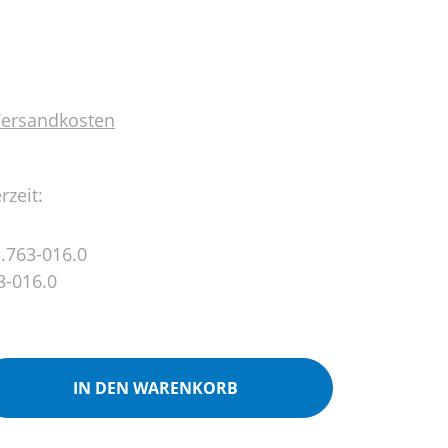
 Versandkosten
rzeit:
.763-016.0
3-016.0
ib den gewünschten Wert ein oder benutz
IN DEN WARENKORB