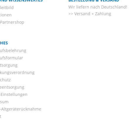
Wir liefern nach Deutschland!
eitbild
Versand + Zahlung
tionen
-Partnershop
CHES
ufsbelehrung
ufsformular
ntsorgung
kungsverordnung
chutz
ieentsorgung
Einstellungen
ssum
o-Altgeräterücknahme
t