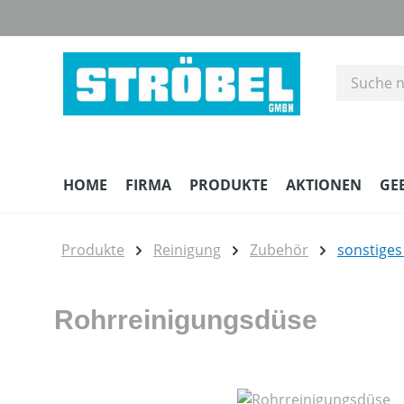
m Hauptinhalt springen
Zur Suche springen
Zur Hauptnavigation springen
HOME
FIRMA
PRODUKTE
AKTIONEN
GE
Produkte
Reinigung
Zubehör
sonstige
Rohrreinigungsdüse
Bildergalerie überspringen