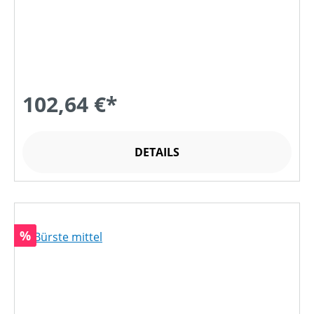
102,64 €*
DETAILS
Rabatt
%