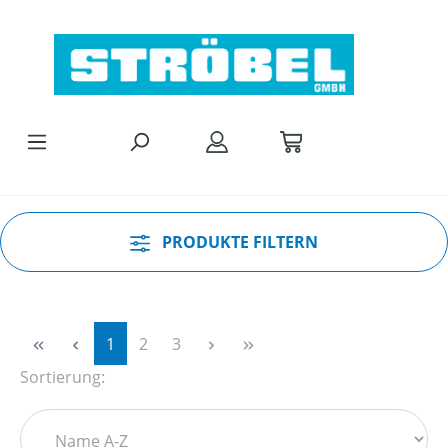
Zum Hauptinhalt springen
PRODUKTE FILTERN
Seite
Seite
Seite
1
2
3
Sortierung: