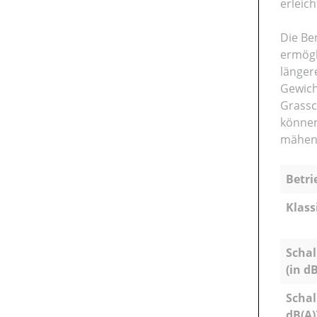
erleic
Die Be
ermögl
länger
Gewich
Grassc
können
mähen
Betri
Klass
Schal
(in dB
Schal
dB(A)