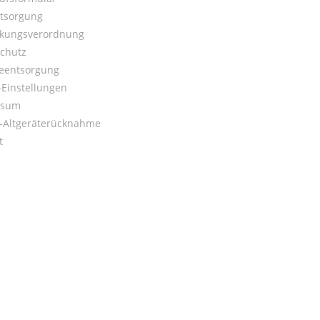
ntsorgung
kungsverordnung
chutz
ieentsorgung
Einstellungen
ssum
o-Altgeräterücknahme
t