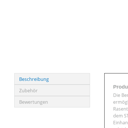
Beschreibung
Produ
Zubehör
Die Be
Bewertungen
ermögl
Rasent
dem ST
Einhan