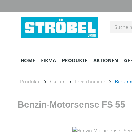
m Hauptinhalt springen
Zur Suche springen
Zur Hauptnavigation springen
HOME
FIRMA
PRODUKTE
AKTIONEN
GE
Produkte
Garten
Freischneider
Benzin
Benzin-Motorsense FS 55
Bildergalerie überspringen