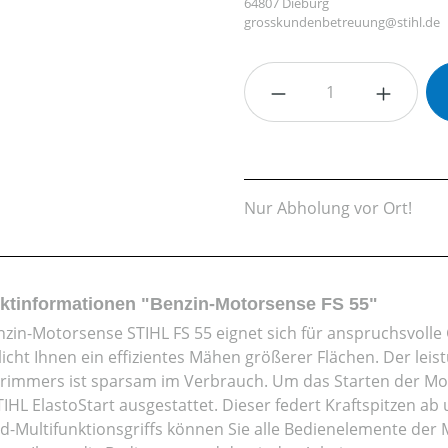
64807 Dieburg
grosskundenbetreuung@stihl.de
Produkt Anzahl: G
Nur Abholung vor Ort!
ktinformationen "Benzin-Motorsense FS 55"
nzin-Motorsense STIHL FS 55 eignet sich für anspruchsvoll
icht Ihnen ein effizientes Mähen größerer Flächen. Der leis
rimmers ist sparsam im Verbrauch. Um das Starten der Moto
IHL ElastoStart ausgestattet. Dieser federt Kraftspitzen a
d-Multifunktionsgriffs können Sie alle Bedienelemente der