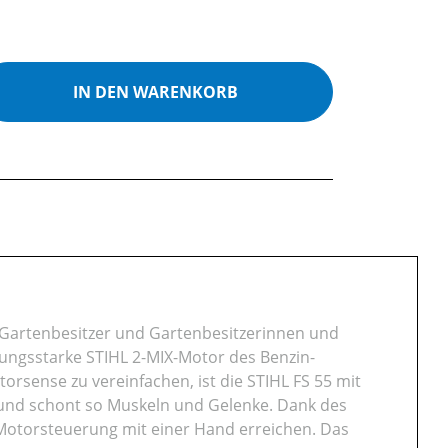
ib den gewünschten Wert ein oder benutz
IN DEN WARENKORB
e Gartenbesitzer und Gartenbesitzerinnen und
tungsstarke STIHL 2-MIX-Motor des Benzin-
rsense zu vereinfachen, ist die STIHL FS 55 mit
b und schont so Muskeln und Gelenke. Dank des
 Motorsteuerung mit einer Hand erreichen. Das