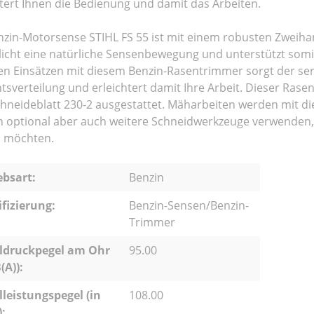
htert Ihnen die Bedienung und damit das Arbeiten.
nzin-Motorsense STIHL FS 55 ist mit einem robusten Zweiha
icht eine natürliche Sensenbewegung und unterstützt somit
en Einsätzen mit diesem Benzin-Rasentrimmer sorgt der seri
tsverteilung und erleichtert damit Ihre Arbeit. Dieser Ras
hneideblatt 230-2 ausgestattet. Mäharbeiten werden mit die
 optional aber auch weitere Schneidwerkzeuge verwenden, 
 möchten.
ebsart:
Benzin
ifizierung:
Benzin-Sensen/Benzin-
Trimmer
ldruckpegel am Ohr
95.00
(A)):
lleistungspegel (in
108.00
):