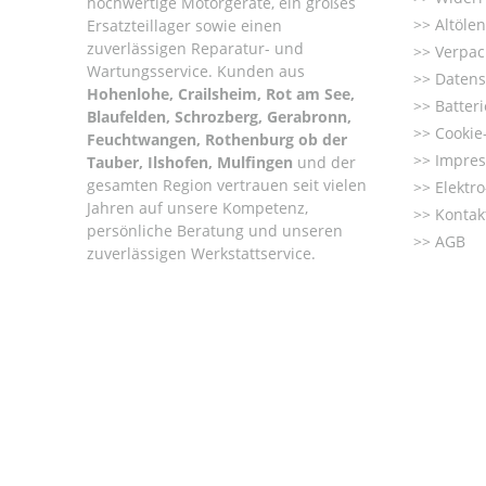
hochwertige Motorgeräte, ein großes
Altöle
Ersatzteillager sowie einen
zuverlässigen Reparatur- und
Verpac
Wartungsservice. Kunden aus
Datens
Hohenlohe, Crailsheim, Rot am See,
Batter
Blaufelden, Schrozberg, Gerabronn,
Cookie-
Feuchtwangen, Rothenburg ob der
Impre
Tauber, Ilshofen, Mulfingen
und der
gesamten Region vertrauen seit vielen
Elektr
Jahren auf unsere Kompetenz,
Kontak
persönliche Beratung und unseren
AGB
zuverlässigen Werkstattservice.