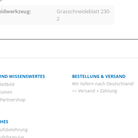
eidwerkzeug:
Grasschneideblatt 230-
2
 UND WISSENSWERTES
BESTELLUNG & VERSAND
Wir liefern nach Deutschland!
eitbild
Versand + Zahlung
tionen
-Partnershop
CHES
ufsbelehrung
ufsformular