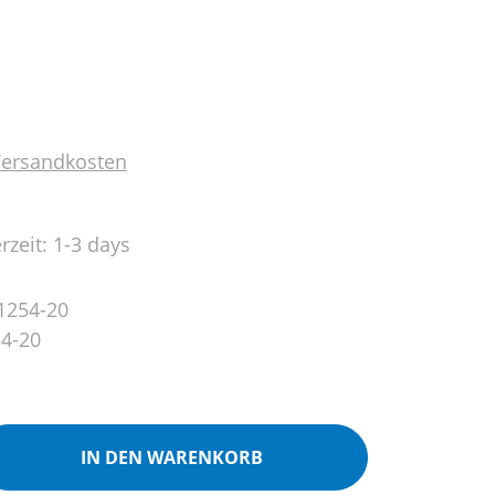
 Versandkosten
rzeit: 1-3 days
1254-20
4-20
ib den gewünschten Wert ein oder benutz
IN DEN WARENKORB