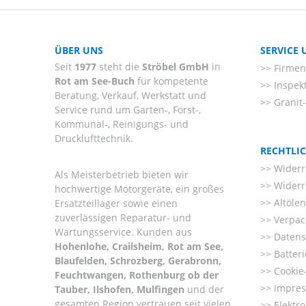
ÜBER UNS
SERVICE
Seit
1977
steht die
Ströbel GmbH
in
Firmenl
Rot am See-Buch
für kompetente
Inspek
Beratung, Verkauf, Werkstatt und
Granit
Service rund um Garten-, Forst-,
Kommunal-, Reinigungs- und
Drucklufttechnik.
RECHTLI
Widerr
Als Meisterbetrieb bieten wir
Widerr
hochwertige Motorgeräte, ein großes
Altöle
Ersatzteillager sowie einen
zuverlässigen Reparatur- und
Verpac
Wartungsservice. Kunden aus
Datens
Hohenlohe, Crailsheim, Rot am See,
Batter
Blaufelden, Schrozberg, Gerabronn,
Cookie-
Feuchtwangen, Rothenburg ob der
Impre
Tauber, Ilshofen, Mulfingen
und der
gesamten Region vertrauen seit vielen
Elektr