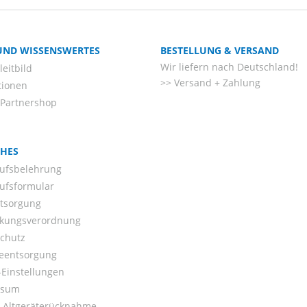
 UND WISSENSWERTES
BESTELLUNG & VERSAND
Wir liefern nach Deutschland!
eitbild
Versand + Zahlung
tionen
-Partnershop
CHES
ufsbelehrung
ufsformular
ntsorgung
kungsverordnung
chutz
ieentsorgung
Einstellungen
ssum
o-Altgeräterücknahme