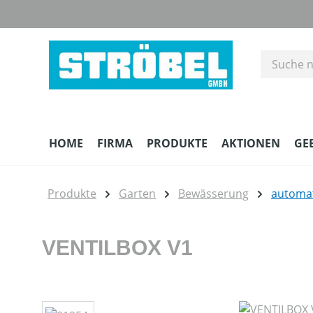
m Hauptinhalt springen
Zur Suche springen
Zur Hauptnavigation springen
HOME
FIRMA
PRODUKTE
AKTIONEN
GE
Produkte
Garten
Bewässerung
automa
VENTILBOX V1
Bildergalerie überspringen