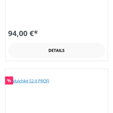
94,00 €*
DETAILS
Rabatt
%