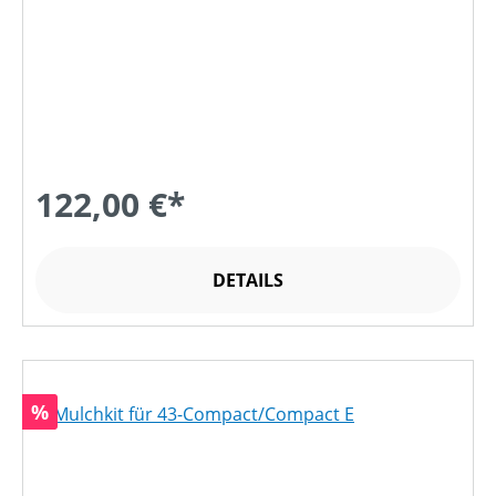
122,00 €*
DETAILS
Rabatt
%