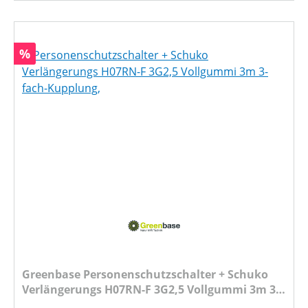
Rabatt
%
Greenbase Personenschutzschalter + Schuko
Verlängerungs H07RN-F 3G2,5 Vollgummi 3m 3-
fach-Kupplung,