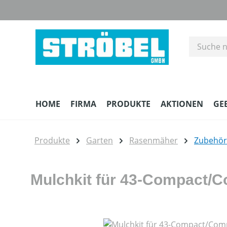
m Hauptinhalt springen
Zur Suche springen
Zur Hauptnavigation springen
HOME
FIRMA
PRODUKTE
AKTIONEN
GE
Produkte
Garten
Rasenmäher
Zubehör
Mulchkit für 43-Compact/
Bildergalerie überspringen