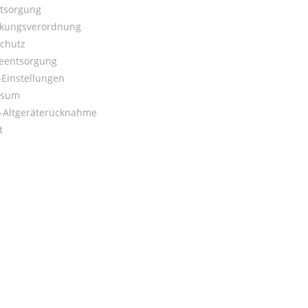
ntsorgung
kungsverordnung
chutz
ieentsorgung
Einstellungen
ssum
o-Altgeräterücknahme
t