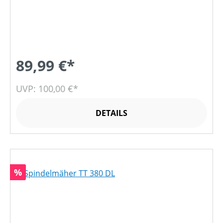
89,99 €*
UVP: 100,00 €*
DETAILS
Rabatt
%