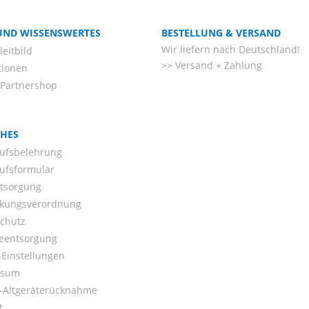
 UND WISSENSWERTES
BESTELLUNG & VERSAND
Wir liefern nach Deutschland!
eitbild
Versand + Zahlung
tionen
-Partnershop
CHES
ufsbelehrung
ufsformular
ntsorgung
kungsverordnung
chutz
ieentsorgung
Einstellungen
ssum
o-Altgeräterücknahme
t