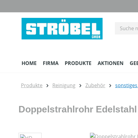
m Hauptinhalt springen
Zur Suche springen
Zur Hauptnavigation springen
HOME
FIRMA
PRODUKTE
AKTIONEN
GE
Produkte
Reinigung
Zubehör
sonstige
Doppelstrahlrohr Edelstahl
Bildergalerie überspringen