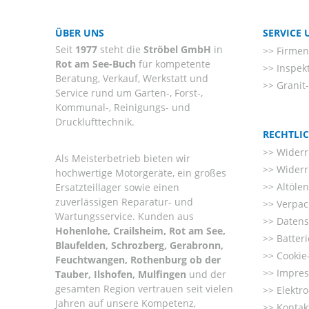
ÜBER UNS
SERVICE
Seit
1977
steht die
Ströbel GmbH
in
Firmenl
Rot am See-Buch
für kompetente
Inspek
Beratung, Verkauf, Werkstatt und
Granit
Service rund um Garten-, Forst-,
Kommunal-, Reinigungs- und
Drucklufttechnik.
RECHTLI
Widerr
Als Meisterbetrieb bieten wir
Widerr
hochwertige Motorgeräte, ein großes
Altöle
Ersatzteillager sowie einen
zuverlässigen Reparatur- und
Verpac
Wartungsservice. Kunden aus
Datens
Hohenlohe, Crailsheim, Rot am See,
Batter
Blaufelden, Schrozberg, Gerabronn,
Cookie-
Feuchtwangen, Rothenburg ob der
Impre
Tauber, Ilshofen, Mulfingen
und der
gesamten Region vertrauen seit vielen
Elektr
Jahren auf unsere Kompetenz,
Kontak