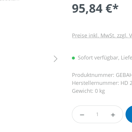
95,84 €*
Preise inkl. MwSt. zzgl.
Sofort verfügbar, Liefe
Produktnummer:
GEBAH
Herstellernummer:
HD 
Gewicht:
0 kg
Produkt Anzahl: G