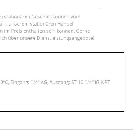
rem stationären Geschäft können vom
da in unserem stationären Handel
en im Preis enthalten sein können. Gerne
lich über unsere Dienstleistungsangebote!
50°C, Eingang: 1/4" AG, Ausgang: ST-10 1/4" IG-NPT