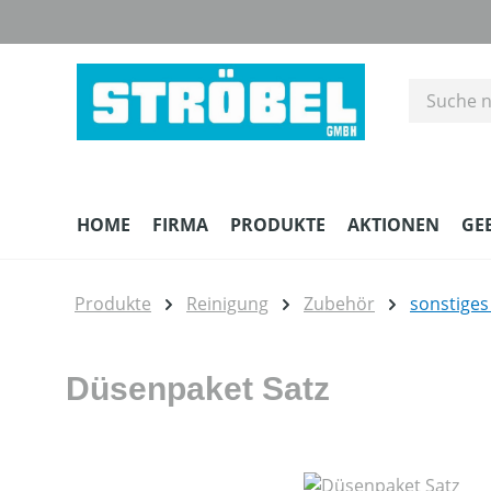
m Hauptinhalt springen
Zur Suche springen
Zur Hauptnavigation springen
HOME
FIRMA
PRODUKTE
AKTIONEN
GE
Produkte
Reinigung
Zubehör
sonstige
Düsenpaket Satz
Bildergalerie überspringen