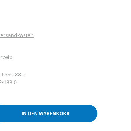
 Versandkosten
rzeit:
.639-188.0
9-188.0
ib den gewünschten Wert ein oder benutz
IN DEN WARENKORB