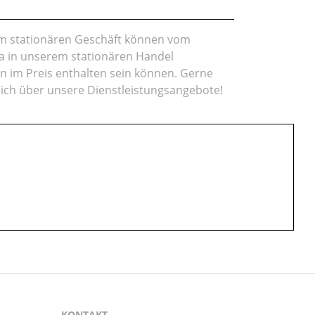
rem stationären Geschäft können vom
da in unserem stationären Handel
en im Preis enthalten sein können. Gerne
lich über unsere Dienstleistungsangebote!
KONTAKT