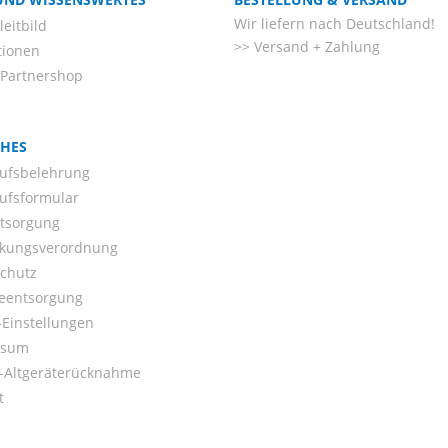
Wir liefern nach Deutschland!
eitbild
Versand + Zahlung
tionen
-Partnershop
CHES
ufsbelehrung
ufsformular
ntsorgung
kungsverordnung
chutz
ieentsorgung
Einstellungen
ssum
o-Altgeräterücknahme
t