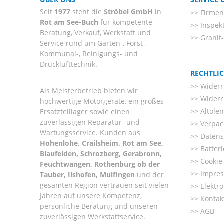
Seit
1977
steht die
Ströbel GmbH
in
Firmenl
Rot am See-Buch
für kompetente
Inspek
Beratung, Verkauf, Werkstatt und
Granit
Service rund um Garten-, Forst-,
Kommunal-, Reinigungs- und
Drucklufttechnik.
RECHTLI
Widerr
Als Meisterbetrieb bieten wir
Widerr
hochwertige Motorgeräte, ein großes
Altöle
Ersatzteillager sowie einen
zuverlässigen Reparatur- und
Verpac
Wartungsservice. Kunden aus
Datens
Hohenlohe, Crailsheim, Rot am See,
Batter
Blaufelden, Schrozberg, Gerabronn,
Cookie-
Feuchtwangen, Rothenburg ob der
Impre
Tauber, Ilshofen, Mulfingen
und der
gesamten Region vertrauen seit vielen
Elektr
Jahren auf unsere Kompetenz,
Kontak
persönliche Beratung und unseren
AGB
zuverlässigen Werkstattservice.