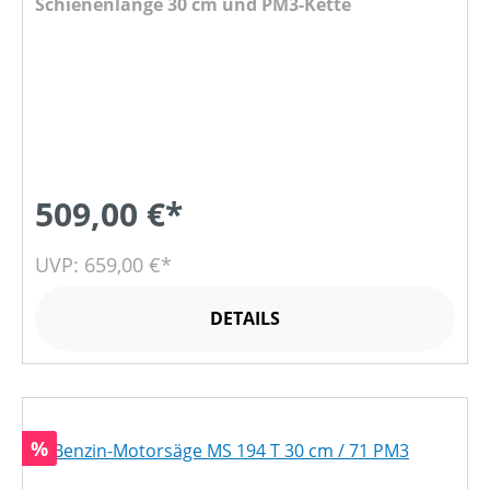
Schienenlänge 30 cm und PM3-Kette
509,00 €*
UVP: 659,00 €*
DETAILS
Rabatt
%