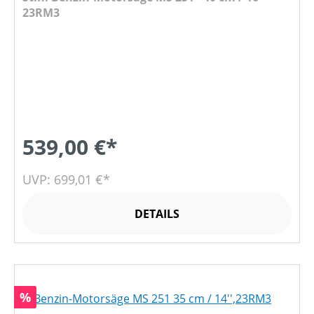
23RM3
539,00 €*
UVP: 699,01 €*
DETAILS
Rabatt
%