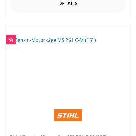
DETAILS
Rabatt
%