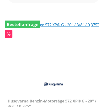
Bestellanfrage
Rabatt
%
Husqvarna Benzin-Motorsäge 572 XP® G - 20'' /
3/8'' / 0,375''