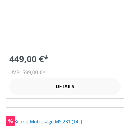
449,00 €*
UVP: 599,00 €*
DETAILS
Rabatt
%