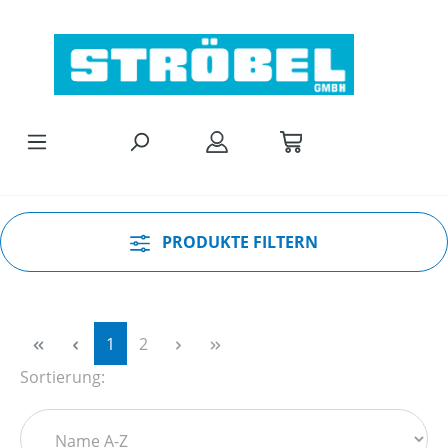
Zum Hauptinhalt springen
PRODUKTE FILTERN
Seite
Seite
1
2
Sortierung: