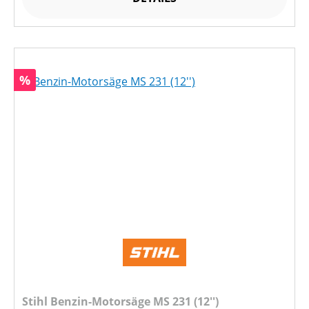
Rabatt
%
Stihl Benzin-Motorsäge MS 231 (12'')