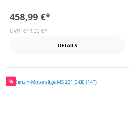
458,99 €*
UVP: 619,00 €*
DETAILS
Rabatt
%