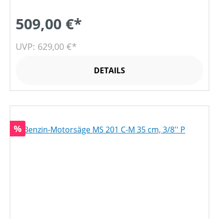
509,00 €*
UVP: 629,00 €*
DETAILS
Rabatt
%