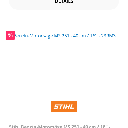
DETAILS
Rabatt
%
Stihl Benzin-Motorsäge MS 251 - 40 cm / 16'' -