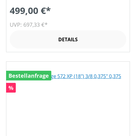
499,00 €*
UVP: 697,33 €*
DETAILS
Bestellanfrage
Rabatt
%