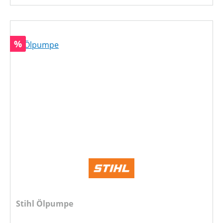
Rabatt
%
Stihl Ölpumpe