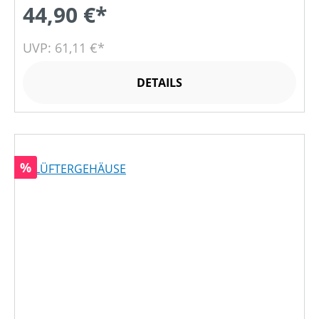
44,90 €*
UVP: 61,11 €*
DETAILS
Rabatt
%