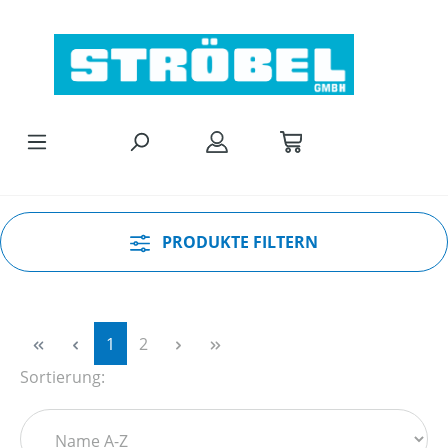
Zum Hauptinhalt springen
PRODUKTE FILTERN
Seite
Seite
1
2
Sortierung: