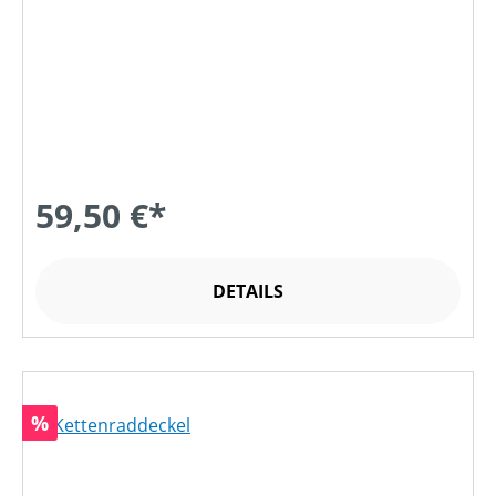
59,50 €*
DETAILS
Rabatt
%