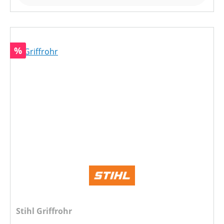
Rabatt
%
Stihl Griffrohr