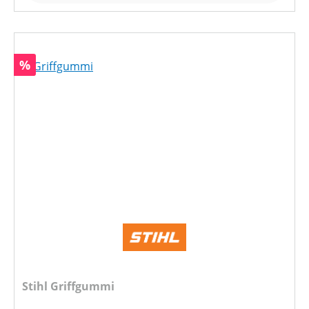
Rabatt
%
Stihl Griffgummi