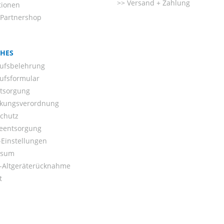
Versand + Zahlung
tionen
-Partnershop
CHES
ufsbelehrung
ufsformular
ntsorgung
kungsverordnung
chutz
ieentsorgung
Einstellungen
ssum
o-Altgeräterücknahme
t