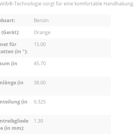
wVib®-Technologie sorgt für eine komfortable Handhabung
ebsart:
Benzin
 (Gerät):
Orange
net für
15.00
etten (in "):
aum (in
45.70
nlänge (in
38.00
nteilung (in
0.325
ntreibgliede
1.30
te (in mm):