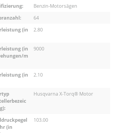
ifizierung:
Benzin-Motorsägen
eranzahl:
64
leistung (in
2.80
leistung (in
9000
ehungen/m
leistung (in
2.10
rtyp
Husqvarna X-Torq® Motor
tellerbezeic
g):
ldruckpegel
103.00
r (in