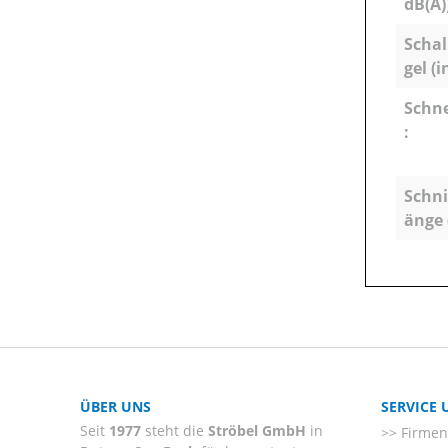
dB(A)
Schal
gel (i
Schn
:
Schni
änge 
ÜBER UNS
SERVICE
Seit
1977
steht die
Ströbel GmbH
in
Firmenl