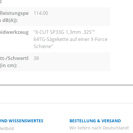
):
lleistungspe
114.00
n dB(A)):
eidwerkzeug
"X-CUT SP33G 1,3mm .325""
64TG-Sägekette auf einer X-Force
Schiene"
tt-/Schwertl
38
(in cm):
 UND WISSENSWERTES
BESTELLUNG & VERSAND
Wir liefern nach Deutschland!
eitbild