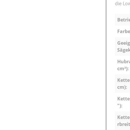
die Lo
Betri
Farbe
Geeig
Sägek
Hubr
cm³):
Kette
cm):
Kette
"):
Kette
rbrei