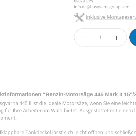
89079 Ulm
info.de@husqvarnagroup.com
Inklusive Montageserv
Produkt Anzahl: G
ktinformationen "Benzin-Motorsäge 445 Mark II 15''
sqvarna 445 II ist die ideale Motorsäge, wenn Sie eine leich
ng für Ihre Arbeiten im Wald bietet. Ausgestattet mit eine
oment.
fklappbare Tankdeckel lässt sich leicht öffnen und schließe