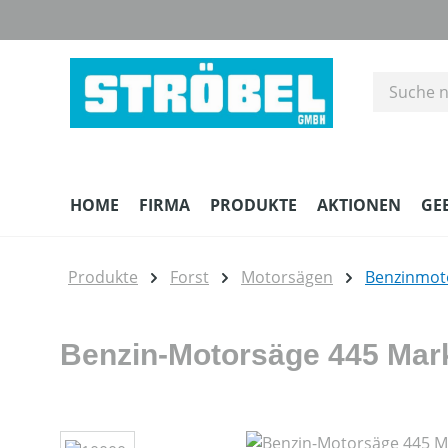
m Hauptinhalt springen
Zur Suche springen
Zur Hauptnavigation springen
HOME
FIRMA
PRODUKTE
AKTIONEN
GE
Produkte
Forst
Motorsägen
Benzinmot
Benzin-Motorsäge 445 Mark 
Bildergalerie überspringen