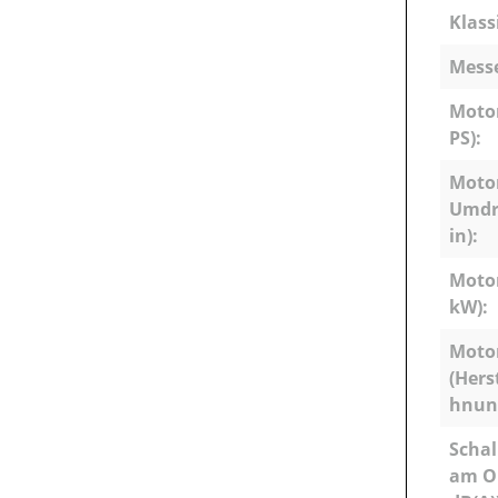
Klass
Mess
Motor
PS):
Motor
Umdr
in):
Motor
kW):
Moto
(Hers
hnun
Schal
am Oh