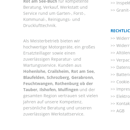
Rot am See-Buch
für kompetente
Inspek
Beratung, Verkauf, Werkstatt und
Granit
Service rund um Garten-, Forst-,
Kommunal-, Reinigungs- und
Drucklufttechnik.
RECHTLI
Widerr
Als Meisterbetrieb bieten wir
Widerr
hochwertige Motorgeräte, ein großes
Altöle
Ersatzteillager sowie einen
zuverlässigen Reparatur- und
Verpac
Wartungsservice. Kunden aus
Datens
Hohenlohe, Crailsheim, Rot am See,
Batter
Blaufelden, Schrozberg, Gerabronn,
Cookie-
Feuchtwangen, Rothenburg ob der
Impre
Tauber, Ilshofen, Mulfingen
und der
gesamten Region vertrauen seit vielen
Elektr
Jahren auf unsere Kompetenz,
Kontak
persönliche Beratung und unseren
AGB
zuverlässigen Werkstattservice.