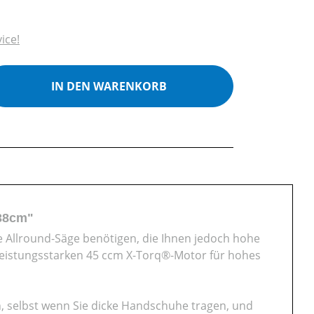
ice!
ib den gewünschten Wert ein oder benutz
IN DEN WARENKORB
/38cm"
te Allround-Säge benötigen, die Ihnen jedoch hohe
m leistungsstarken 45 ccm X-Torq®-Motor für hohes
n, selbst wenn Sie dicke Handschuhe tragen, und