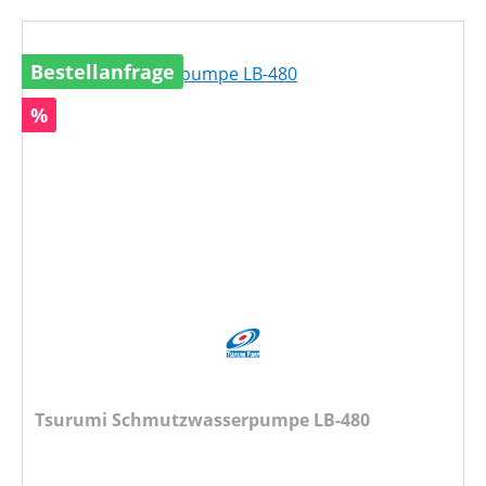
Bestellanfrage
Rabatt
%
Tsurumi Schmutzwasserpumpe LB-480