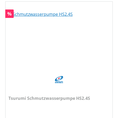
Rabatt
%
Tsurumi Schmutzwasserpumpe HS2.4S