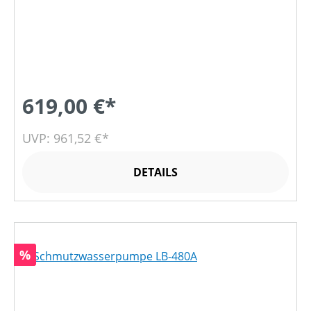
619,00 €*
UVP: 961,52 €*
DETAILS
Rabatt
%