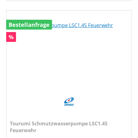
Bestellanfrage
Rabatt
%
Tsurumi Schmutzwasserpumpe LSC1.4S
Feuerwehr