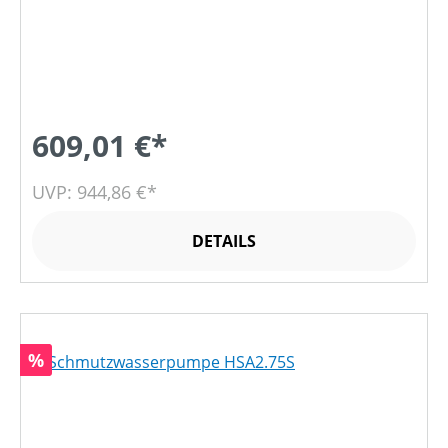
609,01 €*
UVP: 944,86 €*
DETAILS
Rabatt
%