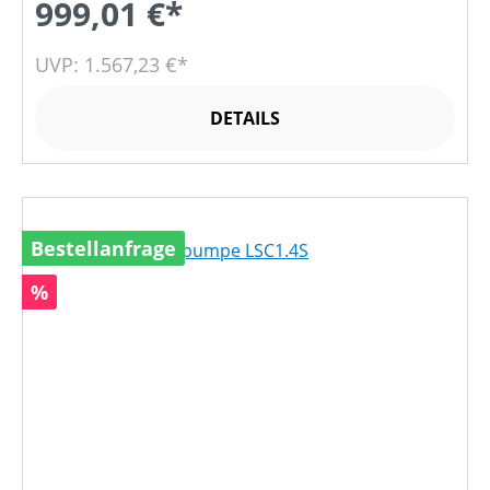
999,01 €*
UVP: 1.567,23 €*
DETAILS
Bestellanfrage
Rabatt
%