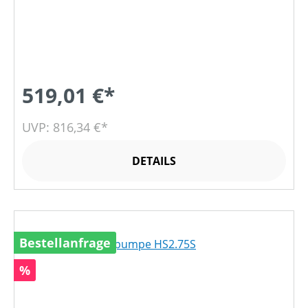
519,01 €*
UVP: 816,34 €*
DETAILS
Bestellanfrage
Rabatt
%