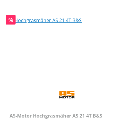
Rabatt
%
AS-Motor Hochgrasmäher AS 21 4T B&S