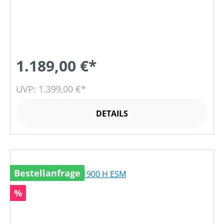
1.189,00 €*
UVP: 1.399,00 €*
DETAILS
Bestellanfrage
Rabatt
%