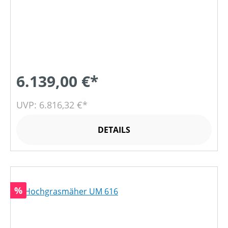
6.139,00 €*
UVP: 6.816,32 €*
DETAILS
Rabatt
%