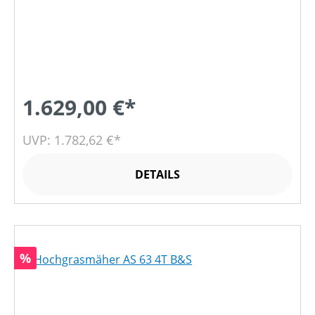
1.629,00 €*
UVP: 1.782,62 €*
DETAILS
Rabatt
%