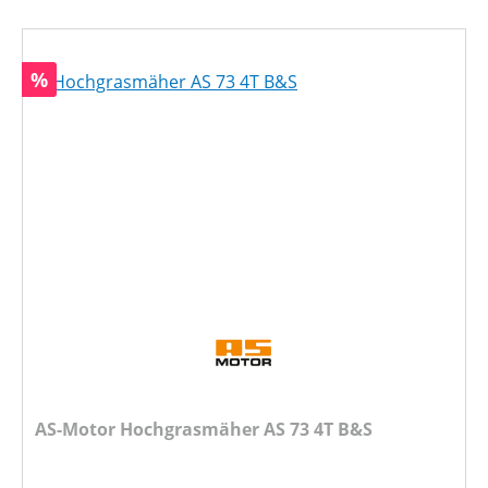
Rabatt
%
AS-Motor Hochgrasmäher AS 73 4T B&S