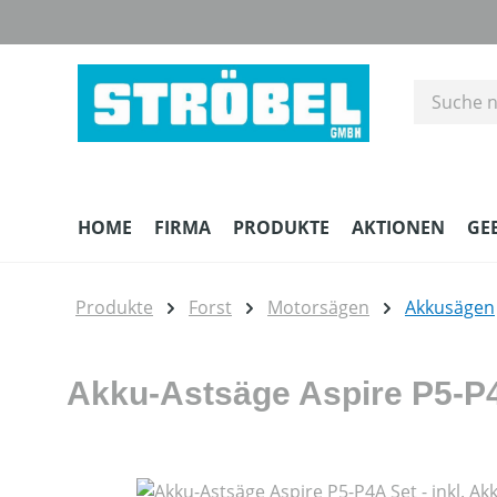
m Hauptinhalt springen
Zur Suche springen
Zur Hauptnavigation springen
HOME
FIRMA
PRODUKTE
AKTIONEN
GE
Produkte
Forst
Motorsägen
Akkusägen
Akku-Astsäge Aspire P5-P4
Bildergalerie überspringen