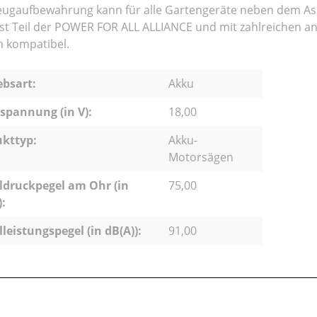
ugaufbewahrung kann für alle Gartengeräte neben dem Asp
ist Teil der POWER FOR ALL ALLIANCE und mit zahlreichen 
 kompatibel.
ebsart:
Akku
pannung (in V):
18,00
kttyp:
Akku-
Motorsägen
ldruckpegel am Ohr (in
75,00
):
lleistungspegel (in dB(A)):
91,00