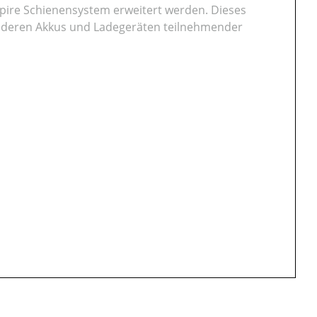
ire Schienensystem erweitert werden. Dieses
anderen Akkus und Ladegeräten teilnehmender