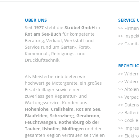
ÜBER UNS
SERVICE
Seit
1977
steht die
Ströbel GmbH
in
Firmenl
Rot am See-Buch
für kompetente
Inspek
Beratung, Verkauf, Werkstatt und
Granit
Service rund um Garten-, Forst-,
Kommunal-, Reinigungs- und
Drucklufttechnik.
RECHTLI
Widerr
Als Meisterbetrieb bieten wir
Widerr
hochwertige Motorgeräte, ein großes
Altöle
Ersatzteillager sowie einen
zuverlässigen Reparatur- und
Verpac
Wartungsservice. Kunden aus
Datens
Hohenlohe, Crailsheim, Rot am See,
Batter
Blaufelden, Schrozberg, Gerabronn,
Cookie-
Feuchtwangen, Rothenburg ob der
Impre
Tauber, Ilshofen, Mulfingen
und der
gesamten Region vertrauen seit vielen
Elektr