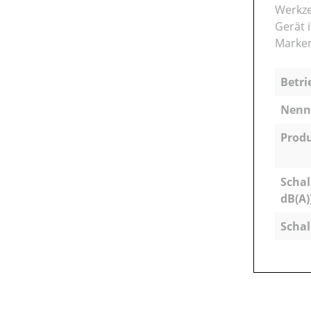
Werkze
Gerät 
Marken
Betri
Nenns
Produ
Schal
dB(A)
Schal