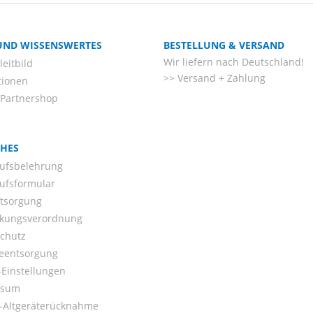
 UND WISSENSWERTES
BESTELLUNG & VERSAND
Wir liefern nach Deutschland!
eitbild
Versand + Zahlung
tionen
-Partnershop
CHES
ufsbelehrung
ufsformular
ntsorgung
kungsverordnung
chutz
ieentsorgung
Einstellungen
ssum
o-Altgeräterücknahme