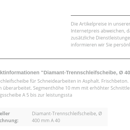
Die Artikelpreise in unse
Internetpreis abweichen, 
zusätzliche Dienstleistung
informieren wir Sie persön
ktinformationen "Diamant-Trennschleifscheibe, Ø 4
chleifscheibe für Schneidearbeiten in Asphalt. Frischbeton
 überarbeitet. Segmenthöhe 10 mm mit erhöhter Schnittleis
gsscheibe A 5 bis zur leistungssta
eller
Diamant-Trennschleifscheibe, Ø
ichnung:
400 mm A 40