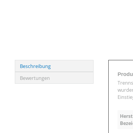
Beschreibung
Produ
Bewertungen
Trenns
wurden
Einstie
Herst
Beze