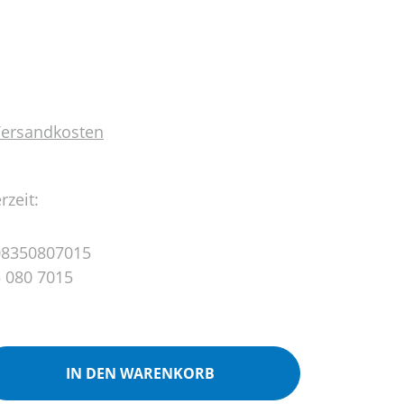
 Versandkosten
rzeit:
8350807015
 080 7015
ib den gewünschten Wert ein oder benutz
IN DEN WARENKORB