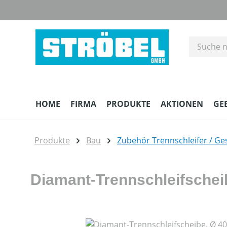
m Hauptinhalt springen
Zur Suche springen
Zur Hauptnavigation springen
HOME
FIRMA
PRODUKTE
AKTIONEN
GE
Produkte
Bau
Zubehör Trennschleifer / Ge
Diamant-Trennschleifschei
Bildergalerie überspringen