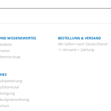
 UND WISSENSWERTES
BESTELLUNG & VERSAND
Wir liefern nach Deutschland!
eitbild
Versand + Zahlung
tionen
-Partnershop
CHES
ufsbelehrung
ufsformular
ntsorgung
kungsverordnung
chutz