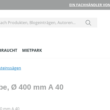
EIN FACHHÄNDLER VON
BRAUCHT
MIETPARK
steinssägen
be, Ø 400 mm A 40