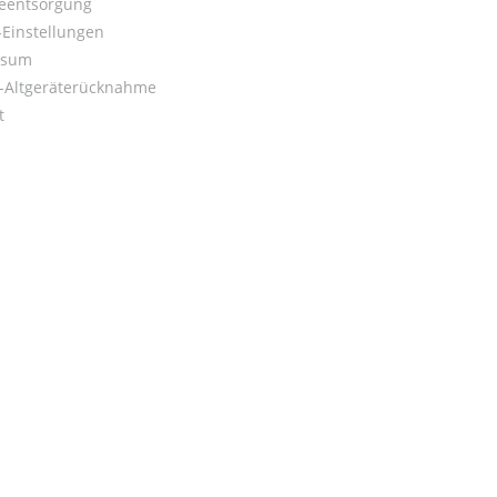
ieentsorgung
Einstellungen
ssum
o-Altgeräterücknahme
t