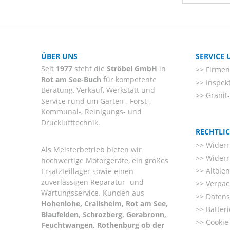
ÜBER UNS
SERVICE
Seit
1977
steht die
Ströbel GmbH
in
Firmenl
Rot am See-Buch
für kompetente
Inspek
Beratung, Verkauf, Werkstatt und
Granit
Service rund um Garten-, Forst-,
Kommunal-, Reinigungs- und
Drucklufttechnik.
RECHTLI
Widerr
Als Meisterbetrieb bieten wir
Widerr
hochwertige Motorgeräte, ein großes
Altöle
Ersatzteillager sowie einen
zuverlässigen Reparatur- und
Verpac
Wartungsservice. Kunden aus
Datens
Hohenlohe, Crailsheim, Rot am See,
Batter
Blaufelden, Schrozberg, Gerabronn,
Cookie-
Feuchtwangen, Rothenburg ob der