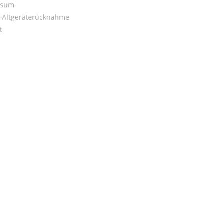
ssum
o-Altgeräterücknahme
t