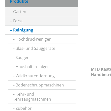
Produkte
ARBEITSBREITE (IN CM)
Garten
Forst
EINSATZBEREICH
Reinigung
Hochdruckreiniger
FASSUNGSVOLUMEN MAX (IN L)
Blas- und Sauggeräte
Sauger
KLASSIFIZIERUNG
Haushaltsreiniger
MTD Kaste
Handbetr
Wildkrautentfernung
PREIS
Bodenschruppmaschinen
Kehr- und
Kehrsaugmaschinen
Zubehör