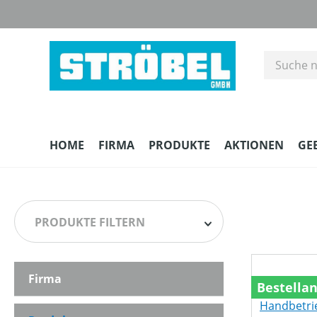
m Hauptinhalt springen
Zur Suche springen
Zur Hauptnavigation springen
HOME
FIRMA
PRODUKTE
AKTIONEN
GE
PRODUKTE FILTERN
Firma
HERSTELLER
Bestella