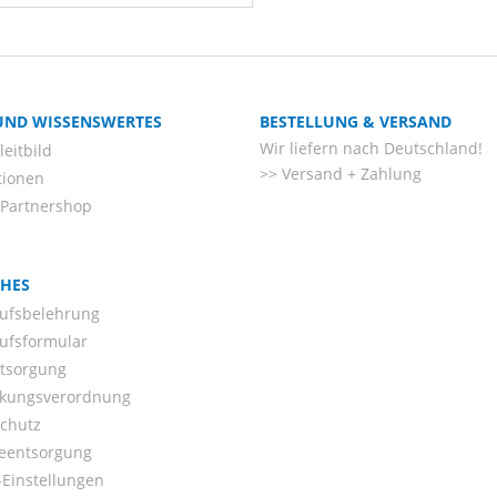
 UND WISSENSWERTES
BESTELLUNG & VERSAND
Wir liefern nach Deutschland!
eitbild
Versand + Zahlung
tionen
-Partnershop
CHES
ufsbelehrung
ufsformular
ntsorgung
kungsverordnung
chutz
ieentsorgung
Einstellungen