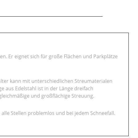
. Er eignet sich für große Flächen und Parkplätze
lter kann mit unterschiedlichen Streumaterialen
e aus Edelstahl ist in der Länge dreifach
 gleichmäßige und großflächige Streuung.
 alle Stellen problemlos und bei jedem Schneefall.