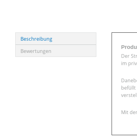
Beschreibung
Produ
Bewertungen
Der St
im pri
Danebe
befüll
verste
Mit de