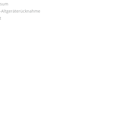
ssum
o-Altgeräterücknahme
t