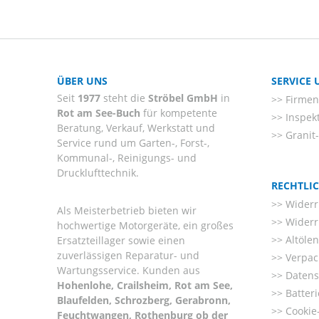
ÜBER UNS
SERVICE
Seit
1977
steht die
Ströbel GmbH
in
Firmenl
Rot am See-Buch
für kompetente
Inspek
Beratung, Verkauf, Werkstatt und
Granit
Service rund um Garten-, Forst-,
Kommunal-, Reinigungs- und
Drucklufttechnik.
RECHTLI
Widerr
Als Meisterbetrieb bieten wir
Widerr
hochwertige Motorgeräte, ein großes
Altöle
Ersatzteillager sowie einen
zuverlässigen Reparatur- und
Verpac
Wartungsservice. Kunden aus
Datens
Hohenlohe, Crailsheim, Rot am See,
Batter
Blaufelden, Schrozberg, Gerabronn,
Cookie-
Feuchtwangen, Rothenburg ob der