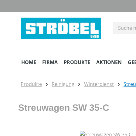
m Hauptinhalt springen
Zur Suche springen
Zur Hauptnavigation springen
HOME
FIRMA
PRODUKTE
AKTIONEN
GE
Produkte
Reinigung
Winterdienst
Streu
Streuwagen SW 35-C
Bildergalerie überspringen