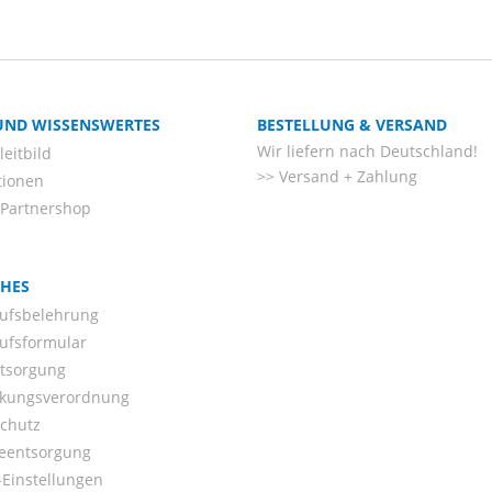
 UND WISSENSWERTES
BESTELLUNG & VERSAND
Wir liefern nach Deutschland!
eitbild
Versand + Zahlung
tionen
-Partnershop
CHES
ufsbelehrung
ufsformular
ntsorgung
kungsverordnung
chutz
ieentsorgung
Einstellungen