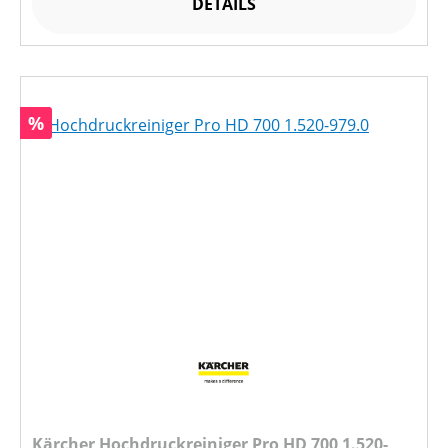
DETAILS
Rabatt
%
Kärcher Hochdruckreiniger Pro HD 700 1.520-