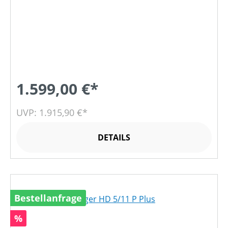
1.599,00 €*
UVP: 1.915,90 €*
DETAILS
Bestellanfrage
Rabatt
%