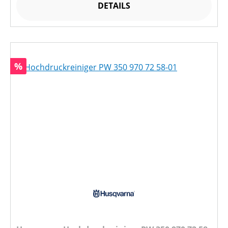
DETAILS
Rabatt
%