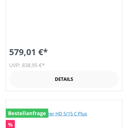
579,01 €*
UVP: 838,95 €*
DETAILS
Bestellanfrage
Rabatt
%