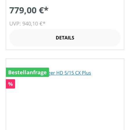
779,00 €*
UVP: 940,10 €*
DETAILS
Bestellanfrage
Rabatt
%