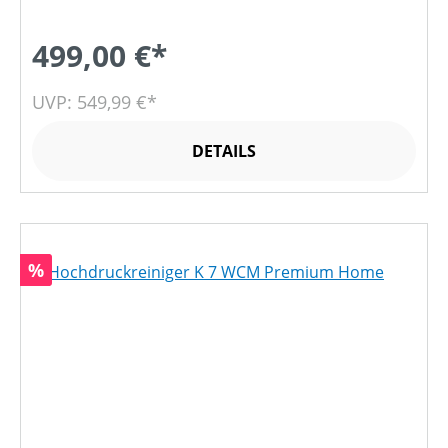
499,00 €*
UVP: 549,99 €*
DETAILS
Rabatt
%