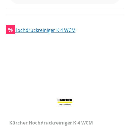
Rabatt
%
Kärcher Hochdruckreiniger K 4 WCM