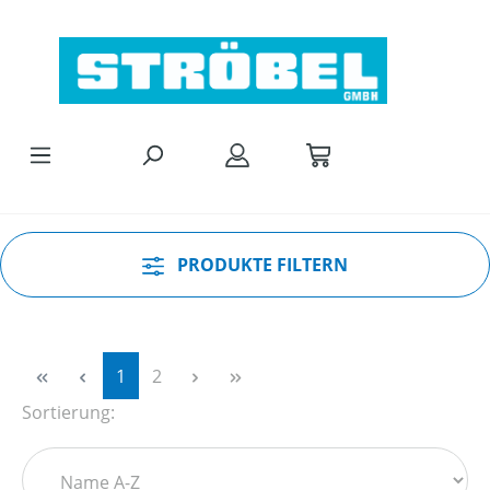
Zum Hauptinhalt springen
PRODUKTE FILTERN
Seite
Seite
1
2
Sortierung: