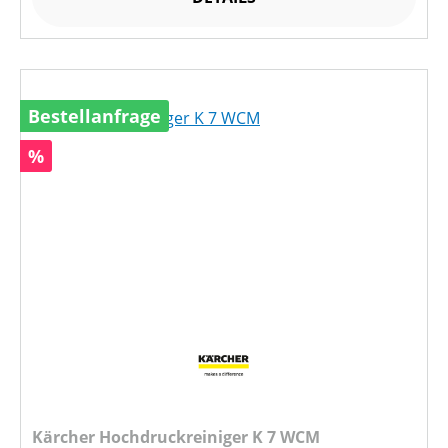
Bestellanfrage
Rabatt
%
Kärcher Hochdruckreiniger K 7 WCM