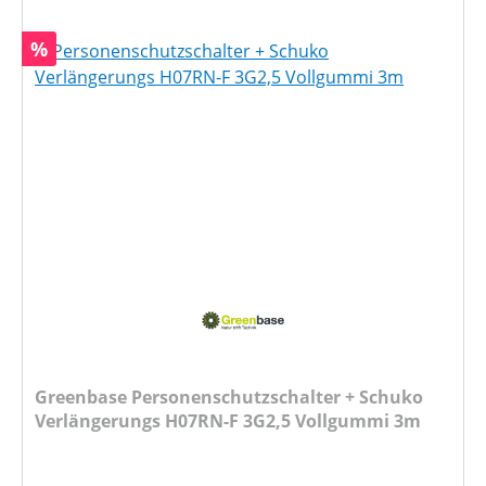
Rabatt
%
Greenbase Personenschutzschalter + Schuko
Verlängerungs H07RN-F 3G2,5 Vollgummi 3m