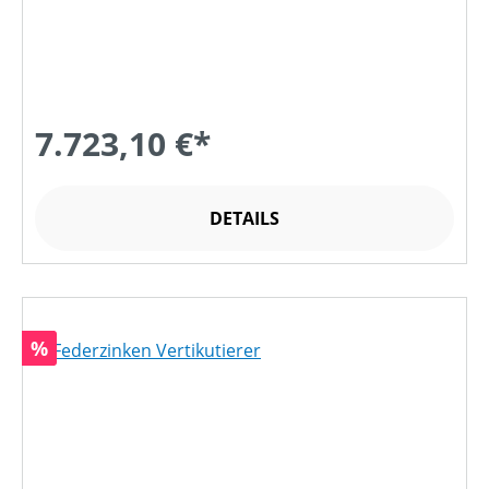
7.723,10 €*
DETAILS
Rabatt
%