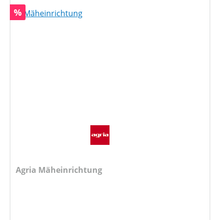
Rabatt
%
Agria Mäheinrichtung