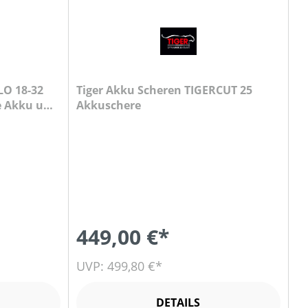
LO 18-32
Tiger Akku Scheren TIGERCUT 25
e Akku und
Akkuschere
449,00 €*
UVP: 499,80 €*
DETAILS