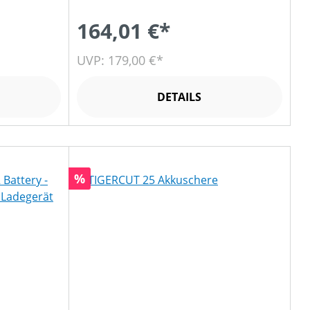
164,01 €*
UVP: 179,00 €*
DETAILS
Rabatt
%