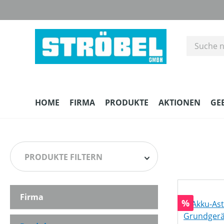
m Hauptinhalt springen
Zur Suche springen
Zur Hauptnavigation springen
HOME
FIRMA
PRODUKTE
AKTIONEN
GE
PRODUKTE FILTERN
Firma
HERSTELLER
Rabatt
%