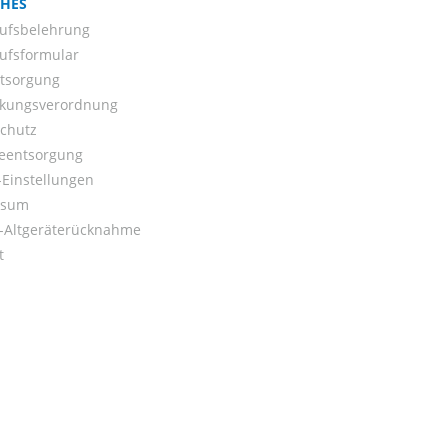
CHES
ufsbelehrung
ufsformular
ntsorgung
kungsverordnung
chutz
ieentsorgung
Einstellungen
ssum
o-Altgeräterücknahme
t