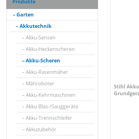
Produkte
ASTSTÄRKE MAX (IN MM)
Garten
Akkutechnik
BETRIEBSART
Akku-Sensen
Akku-Heckenscheren
KLASSIFIZIERUNG
Akku-Scheren
Akku-Rasenmäher
NENNSPANNUNG (IN V)
Mähroboter
Stihl Akku
Grundger
Akku-Kehrmaschinen
PRODUKTTYP
Ladegerät
Akku-Blas-/Sauggeräte
Akku-Trennschleifer
SCHALLDRUCKPEGEL AM OHR (IN DB(A))
Akkuzubehör