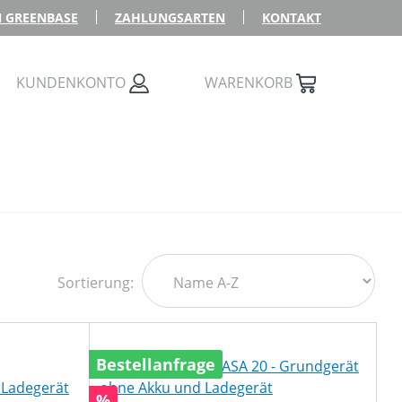
 GREENBASE
ZAHLUNGSARTEN
KONTAKT
KUNDENKONTO
WARENKORB
Sortierung:
Bestellanfrage
Rabatt
%