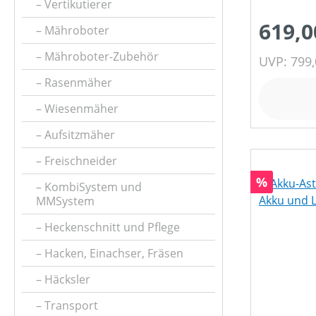
SCHALLLEISTUNGSPEGEL (IN DB(A))
Vertikutierer
619,0
Mähroboter
PREIS
Mähroboter-Zubehör
UVP: 799,
Rasenmäher
Wiesenmäher
Aufsitzmäher
Freischneider
Rabatt
%
KombiSystem und
MMSystem
Heckenschnitt und Pflege
Hacken, Einachser, Fräsen
Häcksler
Transport