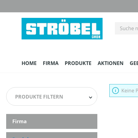
m Hauptinhalt springen
Zur Suche springen
Zur Hauptnavigation springen
HOME
FIRMA
PRODUKTE
AKTIONEN
GE
Keine 
PRODUKTE FILTERN
Firma