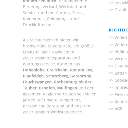
Rot am See-Buch
für kompetente
Inspek
Beratung, Verkauf, Werkstatt und
Granit
Service rund um Garten-, Forst-,
Kommunal-, Reinigungs- und
Drucklufttechnik.
RECHTLI
Widerr
Als Meisterbetrieb bieten wir
Widerr
hochwertige Motorgeräte, ein großes
Altöle
Ersatzteillager sowie einen
zuverlässigen Reparatur- und
Verpac
Wartungsservice. Kunden aus
Datens
Hohenlohe, Crailsheim, Rot am See,
Batter
Blaufelden, Schrozberg, Gerabronn,
Cookie-
Feuchtwangen, Rothenburg ob der
Impre
Tauber, Ilshofen, Mulfingen
und der
gesamten Region vertrauen seit vielen
Elektr
Jahren auf unsere Kompetenz,
Kontak
persönliche Beratung und unseren
AGB
zuverlässigen Werkstattservice.