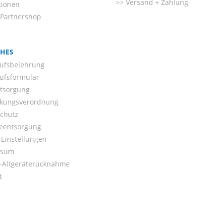
Versand + Zahlung
tionen
-Partnershop
CHES
ufsbelehrung
ufsformular
ntsorgung
kungsverordnung
chutz
ieentsorgung
Einstellungen
ssum
o-Altgeräterücknahme
t