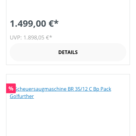
1.499,00 €*
UVP: 1.898,05 €*
DETAILS
Rabatt
%