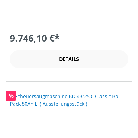
9.746,10 €*
DETAILS
Rabatt
%