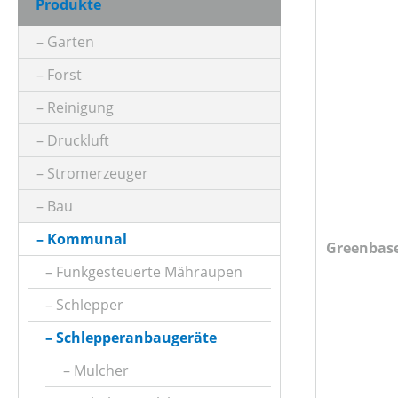
Produkte
PRODUKTTYP
Garten
Forst
PREIS
Reinigung
Druckluft
Stromerzeuger
Bau
Kommunal
Greenbase
Funkgesteuerte Mähraupen
Schlepper
Schlepperanbaugeräte
Mulcher