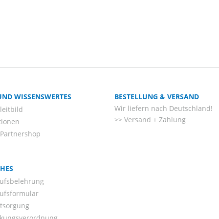
 UND WISSENSWERTES
BESTELLUNG & VERSAND
Wir liefern nach Deutschland!
eitbild
Versand + Zahlung
tionen
-Partnershop
CHES
ufsbelehrung
ufsformular
ntsorgung
kungsverordnung