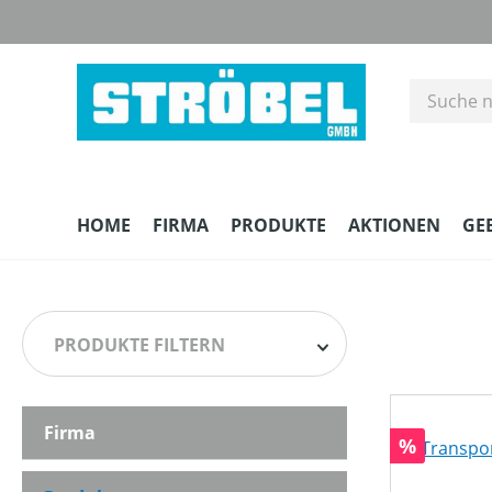
m Hauptinhalt springen
Zur Suche springen
Zur Hauptnavigation springen
HOME
FIRMA
PRODUKTE
AKTIONEN
GE
PRODUKTE FILTERN
Firma
HERSTELLER
Rabatt
%