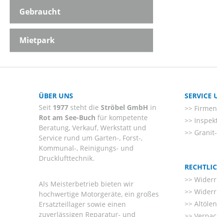
Gebraucht
Mietpark
ÜBER UNS
SERVICE
Seit
1977
steht die
Ströbel GmbH
in
Firmenl
Rot am See-Buch
für kompetente
Inspek
Beratung, Verkauf, Werkstatt und
Granit
Service rund um Garten-, Forst-,
Kommunal-, Reinigungs- und
Drucklufttechnik.
RECHTLI
Widerr
Als Meisterbetrieb bieten wir
Widerr
hochwertige Motorgeräte, ein großes
Altöle
Ersatzteillager sowie einen
zuverlässigen Reparatur- und
Verpac