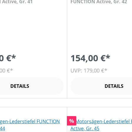
Active, Gr. 41
FUNCTION Active, Gr. 42
0 €*
154,00 €*
00 €*
UVP: 179,00 €*
DETAILS
DETAILS
Rabatt
%