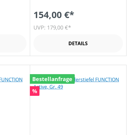
154,00 €*
UVP: 179,00 €*
DETAILS
Bestellanfrage
Rabatt
%