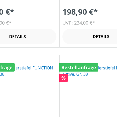
0 €*
198,90 €*
00 €*
UVP: 234,00 €*
DETAILS
DETAILS
nfrage
Bestellanfrage
Rabatt
%