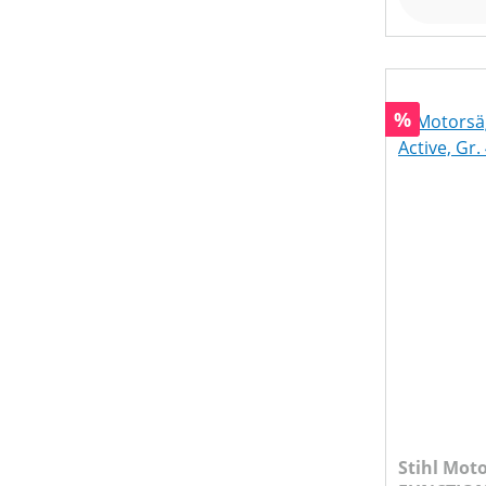
Rabatt
%
Stihl Mot