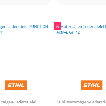
Rabatt
%
orsägen-Lederstiefel
Stihl Motorsägen-Ledersti