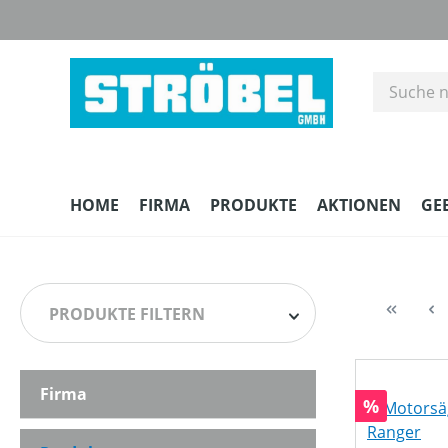
m Hauptinhalt springen
Zur Suche springen
Zur Hauptnavigation springen
HOME
FIRMA
PRODUKTE
AKTIONEN
GE
PRODUKTE FILTERN
Firma
HERSTELLER
Rabatt
%