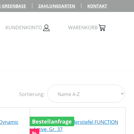
 GREENBASE
ZAHLUNGSARTEN
KONTAKT
KUNDENKONTO
WARENKORB
Sortierung:
Bestellanfrage
Rabatt
%