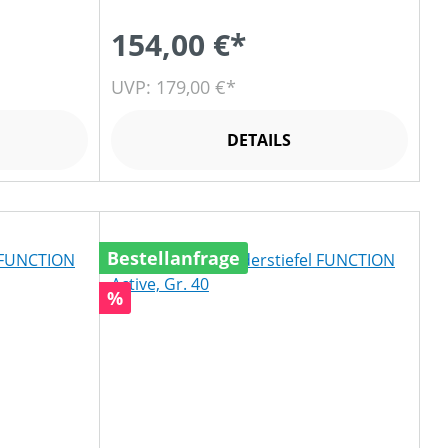
154,00 €*
UVP: 179,00 €*
DETAILS
Bestellanfrage
Rabatt
%