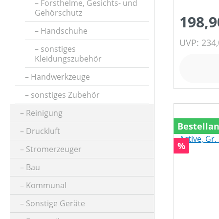
PREIS
Forsthelme, Gesichts- und
Gehörschutz
198,9
Handschuhe
UVP: 234,
sonstiges
Kleidungszubehör
Handwerkzeuge
sonstiges Zubehör
Reinigung
Bestella
Druckluft
Rabatt
%
Stromerzeuger
Bau
Kommunal
Sonstige Geräte