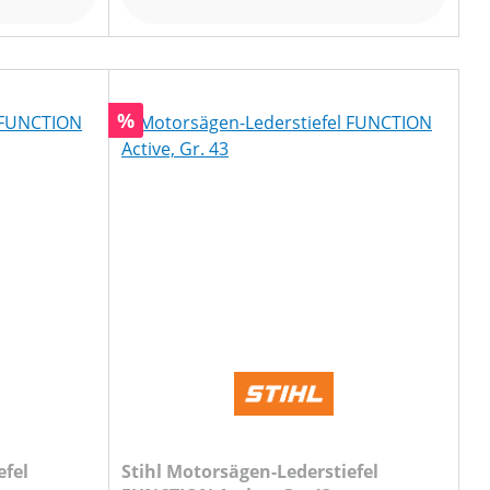
Rabatt
%
efel
Stihl Motorsägen-Lederstiefel