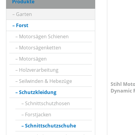
Produkte
FARBE (VARIANTE)
Garten
Forst
KLASSIFIZIERUNG
Motorsägen Schienen
Motorsägenketten
MATERIALART
Motorsägen
Holzverarbeitung
NUMERISCHE GRÖSSE (BEKLEIDUNG)
Seilwinden & Hebezüge
Stihl Mot
Dynamic 
Schutzkleidung
PRODUKTTYP
Schnittschutzhosen
Forstjacken
SCHUTZART
Schnittschutzschuhe