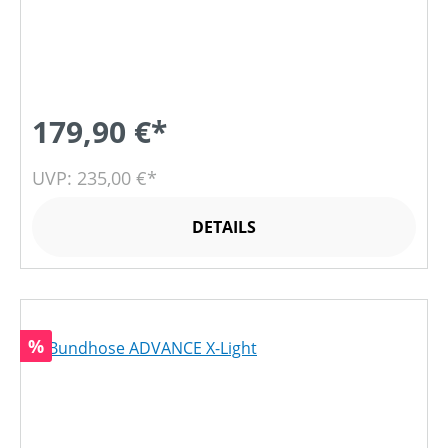
179,90 €*
UVP: 235,00 €*
DETAILS
Rabatt
%