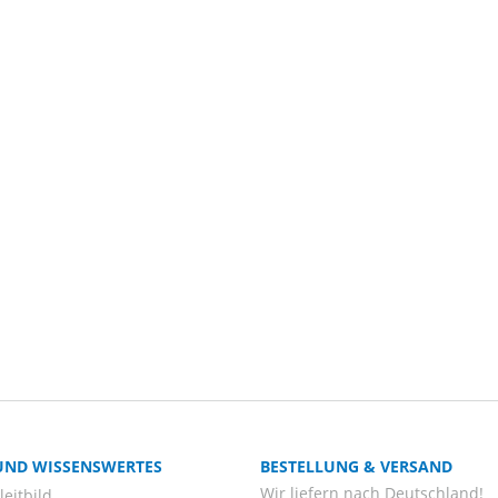
 UND WISSENSWERTES
BESTELLUNG & VERSAND
Wir liefern nach Deutschland!
eitbild