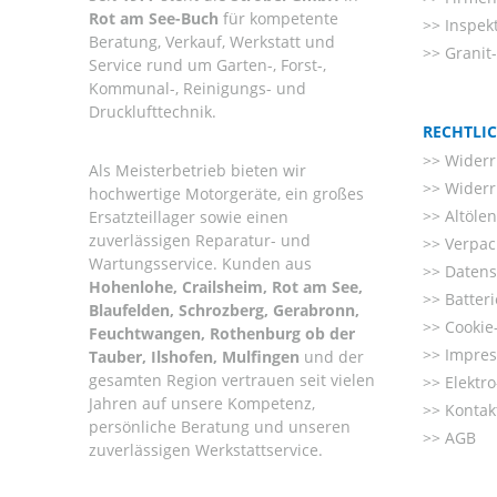
Rot am See-Buch
für kompetente
Inspek
Beratung, Verkauf, Werkstatt und
Granit
Service rund um Garten-, Forst-,
Kommunal-, Reinigungs- und
Drucklufttechnik.
RECHTLI
Widerr
Als Meisterbetrieb bieten wir
Widerr
hochwertige Motorgeräte, ein großes
Altöle
Ersatzteillager sowie einen
zuverlässigen Reparatur- und
Verpac
Wartungsservice. Kunden aus
Datens
Hohenlohe, Crailsheim, Rot am See,
Batter
Blaufelden, Schrozberg, Gerabronn,
Cookie-
Feuchtwangen, Rothenburg ob der
Impre
Tauber, Ilshofen, Mulfingen
und der
gesamten Region vertrauen seit vielen
Elektr
Jahren auf unsere Kompetenz,
Kontak
persönliche Beratung und unseren
AGB
zuverlässigen Werkstattservice.