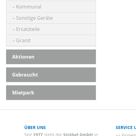
Kommunal
Sonstige Geräte
Ersatzteile
Granit
Aktionen
Gebraucht
Mietpark
ÜBER UNS
SERVICE
Seit
1977
steht die
Ströbel GmbH
in
Firmenl