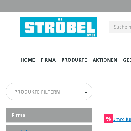
m Hauptinhalt springen
Zur Suche springen
Zur Hauptnavigation springen
HOME
FIRMA
PRODUKTE
AKTIONEN
GE
PRODUKTE FILTERN
Firma
HERSTELLER
Rabatt
%