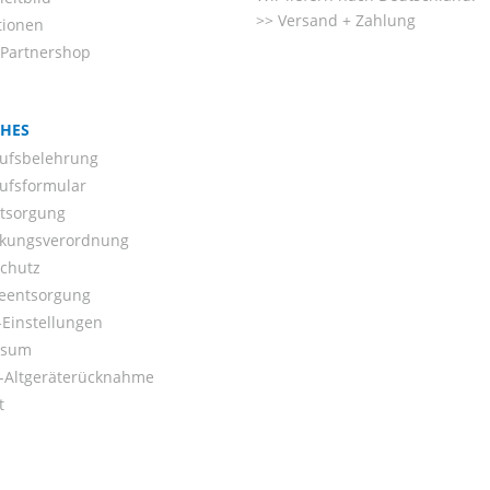
Versand + Zahlung
tionen
-Partnershop
CHES
ufsbelehrung
ufsformular
ntsorgung
kungsverordnung
chutz
ieentsorgung
Einstellungen
ssum
o-Altgeräterücknahme
t