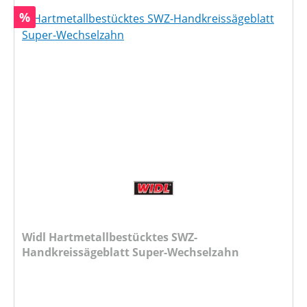
Rabatt
%
Widl Hartmetallbestücktes SWZ-
Handkreissägeblatt Super-Wechselzahn