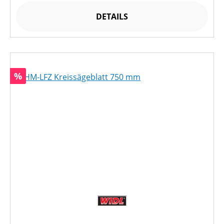
DETAILS
Rabatt
%