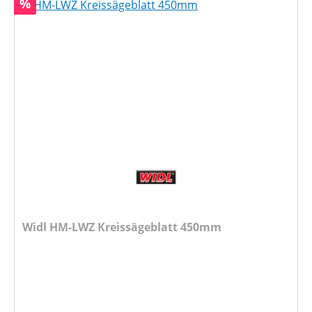
Rabatt
%
Widl HM-LWZ Kreissägeblatt 450mm