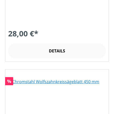
28,00 €*
DETAILS
Rabatt
%